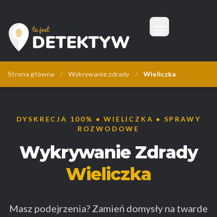
Menu
Tu Jest Detektyw
Strona główna
/
Wykrywanie zdrady
/
Wieliczka
DYSKRECJA 100% • WIELICZKA • SPRAWY
ROZWODOWE
Wykrywanie Zdrady
Wieliczka
Masz podejrzenia? Zamień domysły na twarde