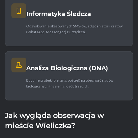
Informatyka Śledcza
Odzyskiwanie skasowanych SMS-ów, zdjęć i historii czatów
(WhatsApp, Messenger) z urządzeń.
Analiza Biologiczna (DNA)
Badanie próbek (bielizna, pościel) na obecność śladów
biologicznych (nasienia) osób trzecich.
Jak wygląda obserwacja w
mieście Wieliczka?