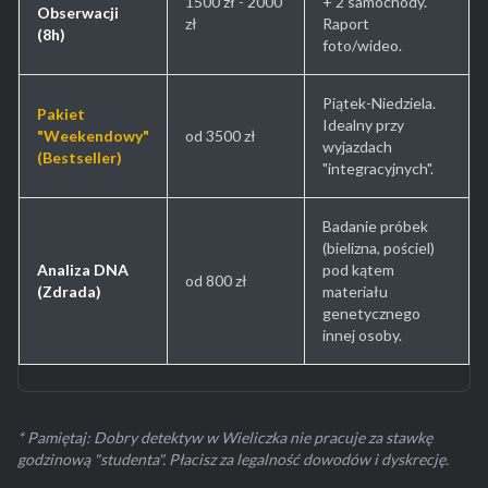
1500 zł - 2000
+ 2 samochody.
Obserwacji
zł
Raport
(8h)
foto/wideo.
Piątek-Niedziela.
Pakiet
Idealny przy
"Weekendowy"
od 3500 zł
wyjazdach
(Bestseller)
"integracyjnych".
Badanie próbek
(bielizna, pościel)
Analiza DNA
pod kątem
od 800 zł
(Zdrada)
materiału
genetycznego
innej osoby.
* Pamiętaj: Dobry detektyw w Wieliczka nie pracuje za stawkę
godzinową "studenta". Płacisz za legalność dowodów i dyskrecję.