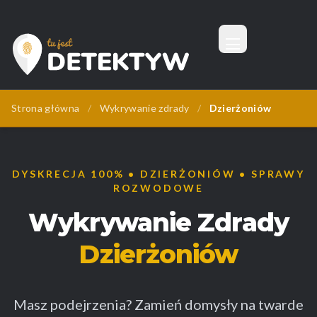
Menu
Tu Jest Detektyw
Strona główna
/
Wykrywanie zdrady
/
Dzierżoniów
DYSKRECJA 100% • DZIERŻONIÓW • SPRAWY
ROZWODOWE
Wykrywanie Zdrady
Dzierżoniów
Masz podejrzenia? Zamień domysły na twarde