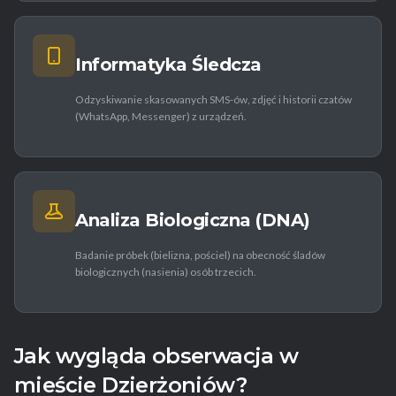
Informatyka Śledcza
Odzyskiwanie skasowanych SMS-ów, zdjęć i historii czatów
(WhatsApp, Messenger) z urządzeń.
Analiza Biologiczna (DNA)
Badanie próbek (bielizna, pościel) na obecność śladów
biologicznych (nasienia) osób trzecich.
Jak wygląda obserwacja w
mieście Dzierżoniów?