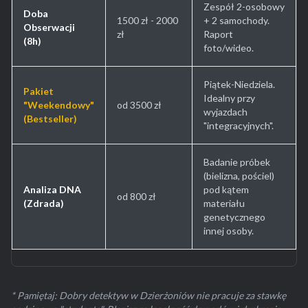
Zespół 2-osobowy
Doba
1500 zł - 2000
+ 2 samochody.
Obserwacji
zł
Raport
(8h)
foto/wideo.
Piątek-Niedziela.
Pakiet
Idealny przy
"Weekendowy"
od 3500 zł
wyjazdach
(Bestseller)
"integracyjnych".
Badanie próbek
(bielizna, pościel)
Analiza DNA
pod kątem
od 800 zł
(Zdrada)
materiału
genetycznego
innej osoby.
* Pamiętaj: Dobry detektyw w Dzierżoniów nie pracuje za stawkę