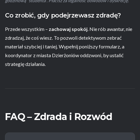
godzinową "studenta". Płacisz za legalność dowodów i dyskrecję.
Co zrobić, gdy podejrzewasz zdradę?
Przede wszystkim –
zachowaj spokój
. Nie rób awantur, nie
zdradzaj, że coś wiesz. To pozwoli detektywom zebrać
materiał szybciej i taniej. Wypełnij poniższy formularz, a
koordynator z miasta Dzierżoniów oddzwoni, by ustalić
strategię działania.
FAQ – Zdrada i Rozwód