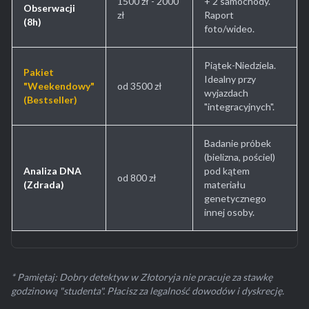
1500 zł - 2000
+ 2 samochody.
Obserwacji
zł
Raport
(8h)
foto/wideo.
Piątek-Niedziela.
Pakiet
Idealny przy
"Weekendowy"
od 3500 zł
wyjazdach
(Bestseller)
"integracyjnych".
Badanie próbek
(bielizna, pościel)
Analiza DNA
pod kątem
od 800 zł
(Zdrada)
materiału
genetycznego
innej osoby.
* Pamiętaj: Dobry detektyw w Złotoryja nie pracuje za stawkę
godzinową "studenta". Płacisz za legalność dowodów i dyskrecję.