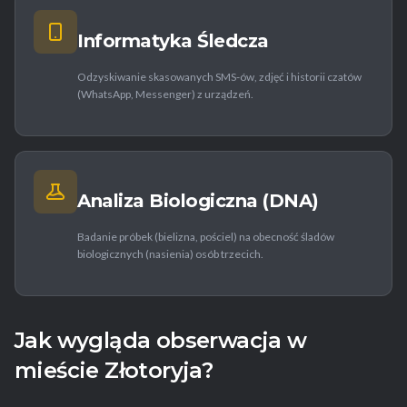
Informatyka Śledcza
Odzyskiwanie skasowanych SMS-ów, zdjęć i historii czatów
(WhatsApp, Messenger) z urządzeń.
Analiza Biologiczna (DNA)
Badanie próbek (bielizna, pościel) na obecność śladów
biologicznych (nasienia) osób trzecich.
Jak wygląda obserwacja w
mieście Złotoryja?