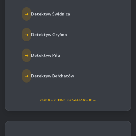
➜
Detektyw Świdnica
➜
Detektyw Gryfino
➜
Detektyw Piła
➜
Detektyw Bełchatów
ZOBACZ INNE LOKALIZACJE →