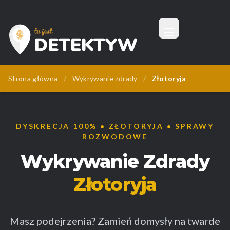
Menu
Tu Jest Detektyw
Strona główna
/
Wykrywanie zdrady
/
Złotoryja
DYSKRECJA 100% • ZŁOTORYJA • SPRAWY
ROZWODOWE
Wykrywanie Zdrady
Złotoryja
Masz podejrzenia? Zamień domysły na twarde