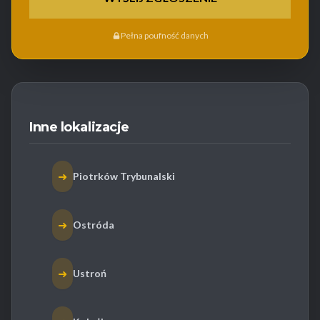
Pełna poufność danych
Inne lokalizacje
➜
Piotrków Trybunalski
➜
Ostróda
➜
Ustroń