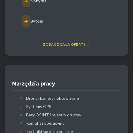
➜
Kobyłka
➜
Bytom
ZOBACZ CAŁĄ OFERTĘ →
Narzędzia pracy
✓
Drony i kamery noktowizyjne
✓
Systemy GPS
✓
Bazy OSINT i rejestry długów
✓
Kamuflaż operacyjny
✓
Techniki socjotechniczne