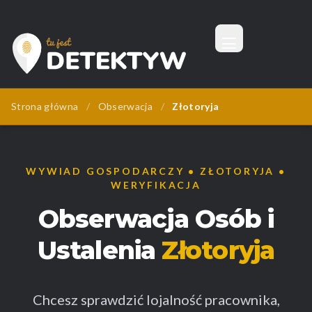
Menu
Tu Jest Detektyw
Strona główna
/
Obserwacja
/
Złotoryja
WYWIAD GOSPODARCZY • ZŁOTORYJA •
WERYFIKACJA
Obserwacja Osób i
Ustalenia
Złotoryja
Chcesz sprawdzić lojalność pracownika,