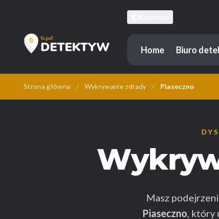
Kontrast
Home
Biuro det
Tu Jest Detektyw
Strona główna
/
Wykrywanie zdrady
/
Piaseczno
DYS
Wykryw
Masz podejrzeni
Piaseczno
, któr