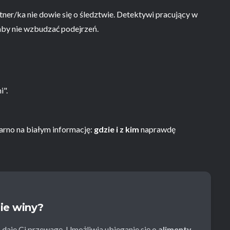
rtner/ka nie dowie się o śledztwie. Detektywi pracujący w
 aby nie wzbudzać podejrzeń.
i".
zarno na białym informację:
gdzie i z kim
naprawdę
ie winy?
daje Ci przewagę. Umożliwia ubieganie się o
alimenty