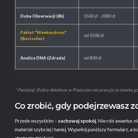
Doba Obserwacji (8h)
1500 zł - 2000 zł
Pakiet "Weekendowy"
od 3500 zł
(Bestseller)
Analiza DNA (Zdrada)
od 800 zł
* Pamiętaj: Dobry detektyw w Piaseczno nie pracuje za stawkę go
Co zrobić, gdy podejrzewasz z
Przede wszystkim –
zachowaj spokój
. Nie rób awantur, 
materiał szybciej i taniej. Wypełnij poniższy formularz, a
strategię działania.