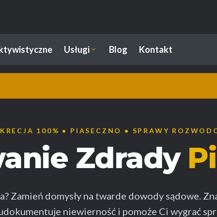
ektywistyczne
Usługi
Blog
Kontakt
KRECJA 100% • PIASECZNO • SPRAWY ROZWO
anie Zdrady
P
a? Zamień domysły na twarde dowody sądowe. Zn
y udokumentuje niewierność i pomoże Ci wygrać s