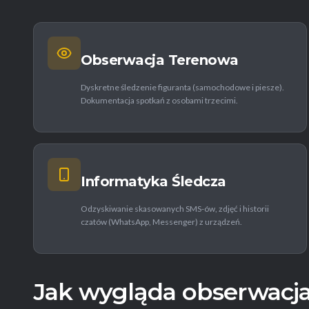
Obserwacja Terenowa
Dyskretne śledzenie figuranta (samochodowe i piesze).
Dokumentacja spotkań z osobami trzecimi.
Informatyka Śledcza
Odzyskiwanie skasowanych SMS-ów, zdjęć i historii
czatów (WhatsApp, Messenger) z urządzeń.
Jak wygląda obserwacja