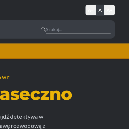
A−
A
A+
Szukaj...
DOWE
iaseczno
ajdź detektywa w
prawę rozwodową z