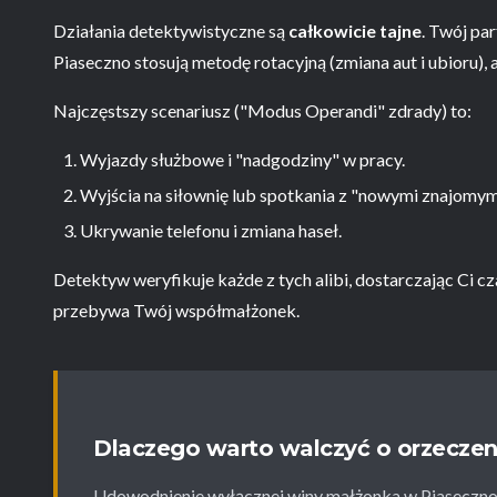
Działania detektywistyczne są
całkowicie tajne
. Twój pa
Piaseczno stosują metodę rotacyjną (zmiana aut i ubioru),
Najczęstszy scenariusz ("Modus Operandi" zdrady) to:
Wyjazdy służbowe i "nadgodziny" w pracy.
Wyjścia na siłownię lub spotkania z "nowymi znajomym
Ukrywanie telefonu i zmiana haseł.
Detektyw weryfikuje każde z tych alibi, dostarczając Ci c
przebywa Twój współmałżonek.
Dlaczego warto walczyć o orzeczen
Udowodnienie wyłącznej winy małżonka w Piaseczno 