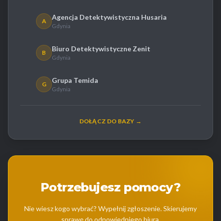
Agencja Detektywistyczna Husaria
A
Gdynia
Biuro Detektywistyczne Zenit
B
Gdynia
Grupa Temida
G
Gdynia
DOŁĄCZ DO BAZY →
Potrzebujesz pomocy?
Nie wiesz kogo wybrać? Wypełnij zgłoszenie. Skierujemy
sprawę do odpowiedniego biura.