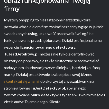
obraz funkcjonowania Twojej
firmy
Mystery Shopping to niezastąpione narzędzie, które
pozwala właścicielom firm zyskać bezcenny wgląd w jakość
świadczonych usług, uczciwość pracowników i ogólne
funkcjonowanie przedsiębiorstwa. Dzięki profesjonalnemu
wsparciu
licencjonowanego detektywa
z
TuJestDetektyw.pl
, możesz nie tylko zidentyfikować
obszary do poprawy, ale także skutecznie przeciwdziałać
nadużyciom i budować jeszcze silniejszą, bardziej zaufaną
markę. Działaj proaktywnie i zabezpiecz swój biznes –
skontaktuj się z nami
lub skorzystaj z wyszukiwarki na
stronie głównej
TuJestDetektyw.pl
, aby znaleźć
zweryfikowane
biuro detektywistyczne
w Twoim mieście i
zlecić audyt Tajemniczego Klienta.