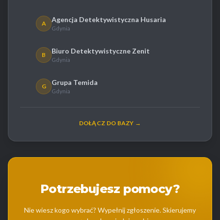
Agencja Detektywistyczna Husaria
A
Gdynia
Biuro Detektywistyczne Zenit
B
Gdynia
Grupa Temida
G
Gdynia
DOŁĄCZ DO BAZY →
Potrzebujesz pomocy?
Nie wiesz kogo wybrać? Wypełnij zgłoszenie. Skierujemy