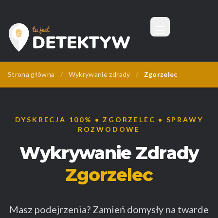
Menu
Tu Jest Detektyw
Strona główna
/
Wykrywanie zdrady
/
Zgorzelec
DYSKRECJA 100% • ZGORZELEC • SPRAWY
ROZWODOWE
Wykrywanie Zdrady
Zgorzelec
Masz podejrzenia? Zamień domysły na twarde