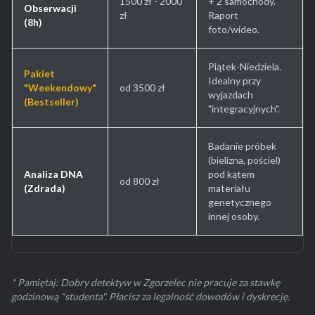
1500 zł - 2000
+ 2 samochody.
Obserwacji
zł
Raport
(8h)
foto/wideo.
Piątek-Niedziela.
Pakiet
Idealny przy
"Weekendowy"
od 3500 zł
wyjazdach
(Bestseller)
"integracyjnych".
Badanie próbek
(bielizna, pościel)
Analiza DNA
pod kątem
od 800 zł
(Zdrada)
materiału
genetycznego
innej osoby.
* Pamiętaj: Dobry detektyw w Zgorzelec nie pracuje za stawkę
godzinową "studenta". Płacisz za legalność dowodów i dyskrecję.