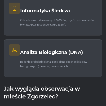
Informatyka Śledcza
Odzyskiwanie skasowanych SMS-ów, zdjęć i historii czatów
(WhatsApp, Messenger) z urządzeń.
Analiza Biologiczna (DNA)
Badanie próbek (bielizna, pościel) na obecność śladów
biologicznych (nasienia) osób trzecich.
Jak wygląda obserwacja w
mieście Zgorzelec?