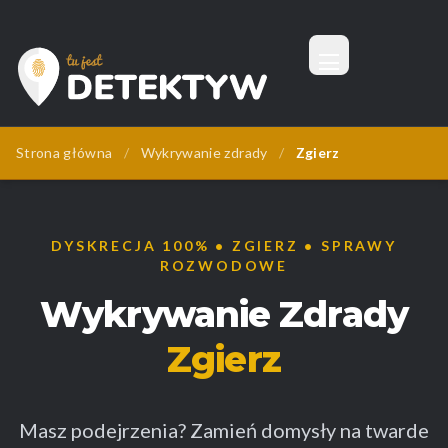
Menu
Tu Jest Detektyw
Strona główna
/
Wykrywanie zdrady
/
Zgierz
DYSKRECJA 100% • ZGIERZ • SPRAWY
ROZWODOWE
Wykrywanie Zdrady
Zgierz
Masz podejrzenia? Zamień domysły na twarde