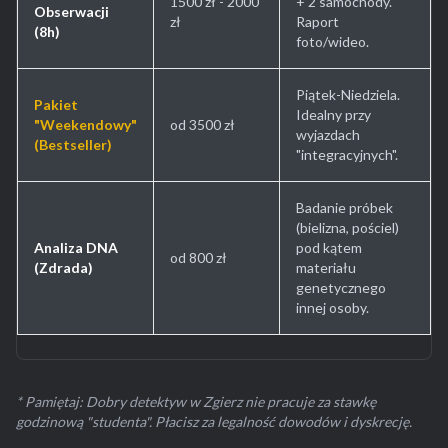
1500 zł - 2000
+ 2 samochody.
Obserwacji
zł
Raport
(8h)
foto/wideo.
Piątek-Niedziela.
Pakiet
Idealny przy
"Weekendowy"
od 3500 zł
wyjazdach
(Bestseller)
"integracyjnych".
Badanie próbek
(bielizna, pościel)
Analiza DNA
pod kątem
od 800 zł
(Zdrada)
materiału
genetycznego
innej osoby.
* Pamiętaj: Dobry detektyw w Zgierz nie pracuje za stawkę
godzinową "studenta". Płacisz za legalność dowodów i dyskrecję.