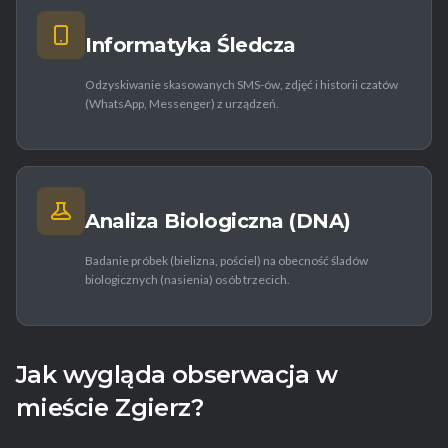
Informatyka Śledcza
Odzyskiwanie skasowanych SMS-ów, zdjęć i historii czatów
(WhatsApp, Messenger) z urządzeń.
Analiza Biologiczna (DNA)
Badanie próbek (bielizna, pościel) na obecność śladów
biologicznych (nasienia) osób trzecich.
Jak wygląda obserwacja w
mieście Zgierz?