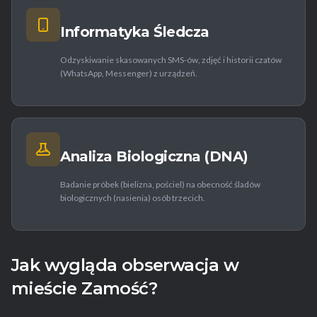
Informatyka Śledcza
Odzyskiwanie skasowanych SMS-ów, zdjęć i historii czatów
(WhatsApp, Messenger) z urządzeń.
Analiza Biologiczna (DNA)
Badanie próbek (bielizna, pościel) na obecność śladów
biologicznych (nasienia) osób trzecich.
Jak wygląda obserwacja w
mieście Zamość?