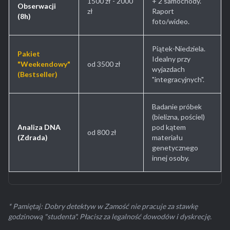
1500 zł - 2000
+ 2 samochody.
Obserwacji
zł
Raport
(8h)
foto/wideo.
Piątek-Niedziela.
Pakiet
Idealny przy
"Weekendowy"
od 3500 zł
wyjazdach
(Bestseller)
"integracyjnych".
Badanie próbek
(bielizna, pościel)
Analiza DNA
pod kątem
od 800 zł
(Zdrada)
materiału
genetycznego
innej osoby.
* Pamiętaj: Dobry detektyw w Zamość nie pracuje za stawkę
godzinową "studenta". Płacisz za legalność dowodów i dyskrecję.