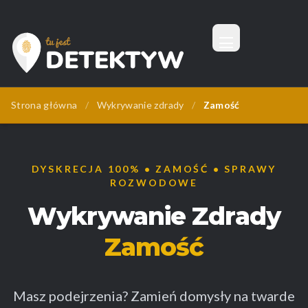
Menu
Tu Jest Detektyw
Strona główna
/
Wykrywanie zdrady
/
Zamość
DYSKRECJA 100% • ZAMOŚĆ • SPRAWY
ROZWODOWE
Wykrywanie Zdrady
Zamość
Masz podejrzenia? Zamień domysły na twarde