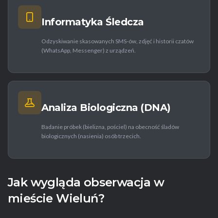
Informatyka Śledcza
Odzyskiwanie skasowanych SMS-ów, zdjęć i historii czatów
(WhatsApp, Messenger) z urządzeń.
Analiza Biologiczna (DNA)
Badanie próbek (bielizna, pościel) na obecność śladów
biologicznych (nasienia) osób trzecich.
Jak wygląda obserwacja w
mieście Wieluń?