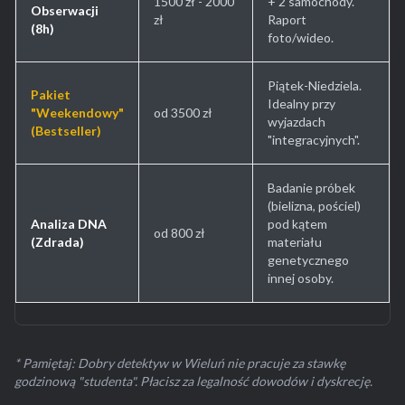
1500 zł - 2000
+ 2 samochody.
Obserwacji
zł
Raport
(8h)
foto/wideo.
Piątek-Niedziela.
Pakiet
Idealny przy
"Weekendowy"
od 3500 zł
wyjazdach
(Bestseller)
"integracyjnych".
Badanie próbek
(bielizna, pościel)
Analiza DNA
pod kątem
od 800 zł
(Zdrada)
materiału
genetycznego
innej osoby.
* Pamiętaj: Dobry detektyw w Wieluń nie pracuje za stawkę
godzinową "studenta". Płacisz za legalność dowodów i dyskrecję.