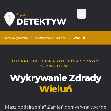
Menu
Tu Jest Detektyw
Strona główna
/
Wykrywanie zdrady
/
Wieluń
DYSKRECJA 100% • WIELUŃ • SPRAWY
ROZWODOWE
Wykrywanie Zdrady
Wieluń
Masz podejrzenia? Zamień domysły na twarde