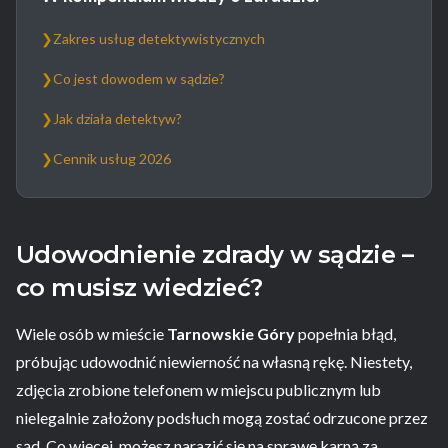
❯
Zakres usług detektywistycznych
❯
Co jest dowodem w sądzie?
❯
Jak działa detektyw?
❯
Cennik usług 2026
Udowodnienie zdrady w sądzie –
co musisz wiedzieć?
Wiele osób w mieście
Tarnowskie Góry
popełnia błąd,
próbując udowodnić niewierność na własną rękę. Niestety,
zdjęcia zrobione telefonem w miejscu publicznym lub
nielegalnie założony podsłuch mogą zostać odrzucone przez
sąd. Co więcej, możesz narazić się na sprawę karną za