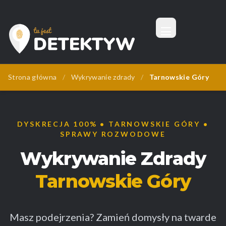
Menu
Tu Jest Detektyw
Strona główna
/
Wykrywanie zdrady
/
Tarnowskie Góry
DYSKRECJA 100% • TARNOWSKIE GÓRY •
SPRAWY ROZWODOWE
Wykrywanie Zdrady
Tarnowskie Góry
Masz podejrzenia? Zamień domysły na twarde