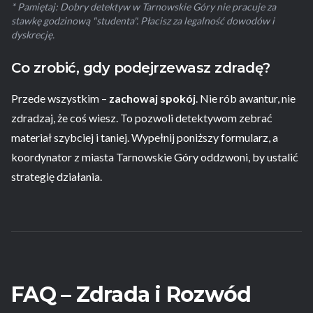
* Pamiętaj: Dobry detektyw w Tarnowskie Góry nie pracuje za
stawkę godzinową "studenta". Płacisz za legalność dowodów i
dyskrecję.
Co zrobić, gdy podejrzewasz zdradę?
Przede wszystkim –
zachowaj spokój
. Nie rób awantur, nie
zdradzaj, że coś wiesz. To pozwoli detektywom zebrać
materiał szybciej i taniej. Wypełnij poniższy formularz, a
koordynator z miasta Tarnowskie Góry oddzwoni, by ustalić
strategię działania.
FAQ – Zdrada i Rozwód