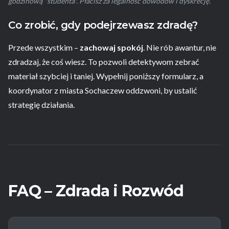
godzinową "studenta". Płacisz za legalność dowodów i dyskrecję.
Co zrobić, gdy podejrzewasz zdradę?
Przede wszystkim –
zachowaj spokój
. Nie rób awantur, nie
zdradzaj, że coś wiesz. To pozwoli detektywom zebrać
materiał szybciej i taniej. Wypełnij poniższy formularz, a
koordynator z miasta Sochaczew oddzwoni, by ustalić
strategię działania.
FAQ – Zdrada i Rozwód