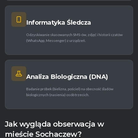
Informatyka Śledcza
Odzyskiwanie skasowanych SMS-ów, zdjęć i historii czatów
(WhatsApp, Messenger) z urządzeń.
Analiza Biologiczna (DNA)
Badanie próbek (bielizna, pościel) na obecność śladów
biologicznych (nasienia) osób trzecich.
Jak wygląda obserwacja w
mieście Sochaczew?