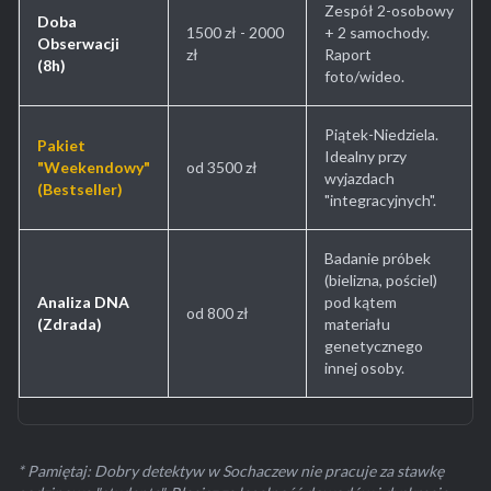
Zespół 2-osobowy
Doba
1500 zł - 2000
+ 2 samochody.
Obserwacji
zł
Raport
(8h)
foto/wideo.
Piątek-Niedziela.
Pakiet
Idealny przy
"Weekendowy"
od 3500 zł
wyjazdach
(Bestseller)
"integracyjnych".
Badanie próbek
(bielizna, pościel)
Analiza DNA
pod kątem
od 800 zł
(Zdrada)
materiału
genetycznego
innej osoby.
* Pamiętaj: Dobry detektyw w Sochaczew nie pracuje za stawkę