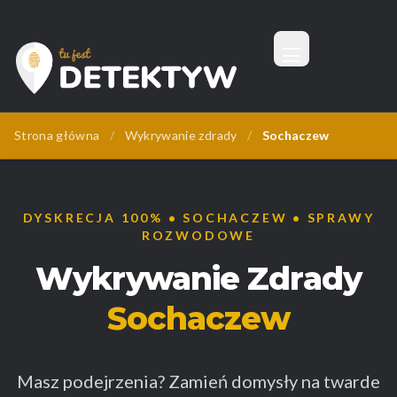
Menu
Tu Jest Detektyw
Strona główna
/
Wykrywanie zdrady
/
Sochaczew
DYSKRECJA 100% • SOCHACZEW • SPRAWY
ROZWODOWE
Wykrywanie Zdrady
Sochaczew
Masz podejrzenia? Zamień domysły na twarde