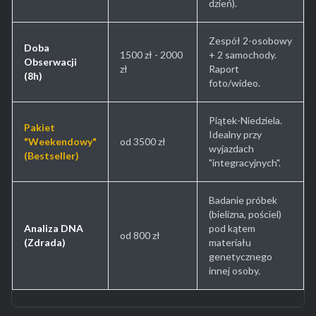
dzień).
Zespół 2-osobowy
Doba
1500 zł - 2000
+ 2 samochody.
Obserwacji
zł
Raport
(8h)
foto/wideo.
Piątek-Niedziela.
Pakiet
Idealny przy
"Weekendowy"
od 3500 zł
wyjazdach
(Bestseller)
"integracyjnych".
Badanie próbek
(bielizna, pościel)
Analiza DNA
pod kątem
od 800 zł
(Zdrada)
materiału
genetycznego
innej osoby.