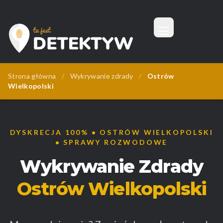
Menu
Tu Jest Detektyw
Strona główna
/
Wykrywanie zdrady
/
Ostrów
Wielkopolski
DYSKRECJA 100% • OSTRÓW WIELKOPOLSKI
• SPRAWY ROZWODOWE
Wykrywanie Zdrady
Ostrów Wielkopolski