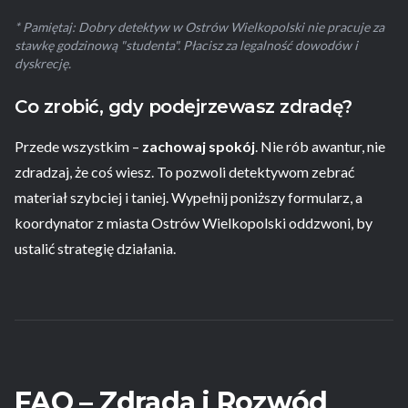
* Pamiętaj: Dobry detektyw w Ostrów Wielkopolski nie pracuje za
stawkę godzinową "studenta". Płacisz za legalność dowodów i
dyskrecję.
Co zrobić, gdy podejrzewasz zdradę?
Przede wszystkim –
zachowaj spokój
. Nie rób awantur, nie
zdradzaj, że coś wiesz. To pozwoli detektywom zebrać
materiał szybciej i taniej. Wypełnij poniższy formularz, a
koordynator z miasta Ostrów Wielkopolski oddzwoni, by
ustalić strategię działania.
FAQ – Zdrada i Rozwód