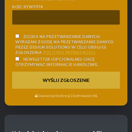
KOD: KYW797#
ZGODA NA PRZETWARZANIE DANYCH:
WYRAŻAM ZGODĘ NA PRZETWARZANIE DANYCH
PRZEZ DESIGN SOLUTIONS W CELU OBSŁUGI
ZGŁOSZENIA.
POLITYKA PRYWATNOŚCI
.
NEWSLETTER (OPCJONALNE):
CHCĘ
OTRZYMYWAĆ INFORMACJE HANDLOWE.
Gwarancja Dyskrecji | Szyfrowanie SSL