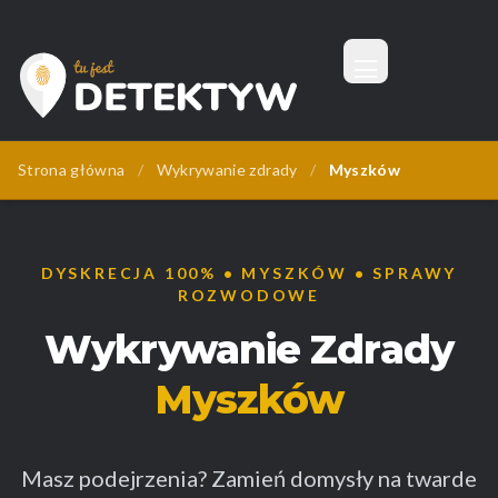
Menu
Tu Jest Detektyw
Strona główna
/
Wykrywanie zdrady
/
Myszków
DYSKRECJA 100% • MYSZKÓW • SPRAWY
ROZWODOWE
Wykrywanie Zdrady
Myszków
Masz podejrzenia? Zamień domysły na twarde