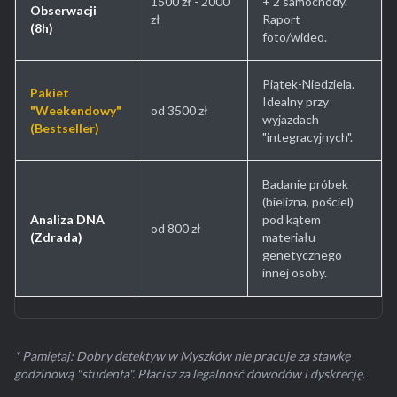
1500 zł - 2000
+ 2 samochody.
Obserwacji
zł
Raport
(8h)
foto/wideo.
Piątek-Niedziela.
Pakiet
Idealny przy
"Weekendowy"
od 3500 zł
wyjazdach
(Bestseller)
"integracyjnych".
Badanie próbek
(bielizna, pościel)
Analiza DNA
pod kątem
od 800 zł
(Zdrada)
materiału
genetycznego
innej osoby.
* Pamiętaj: Dobry detektyw w Myszków nie pracuje za stawkę
godzinową "studenta". Płacisz za legalność dowodów i dyskrecję.