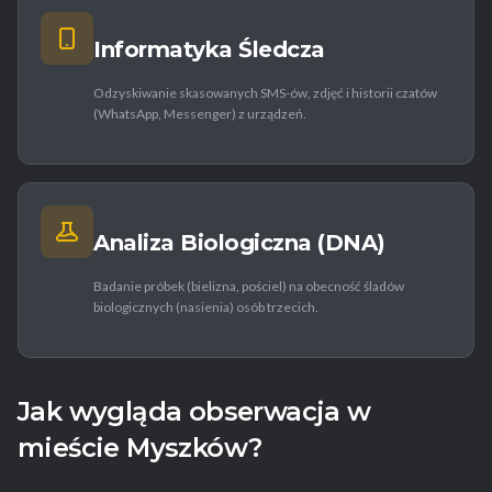
Informatyka Śledcza
Odzyskiwanie skasowanych SMS-ów, zdjęć i historii czatów
(WhatsApp, Messenger) z urządzeń.
Analiza Biologiczna (DNA)
Badanie próbek (bielizna, pościel) na obecność śladów
biologicznych (nasienia) osób trzecich.
Jak wygląda obserwacja w
mieście Myszków?