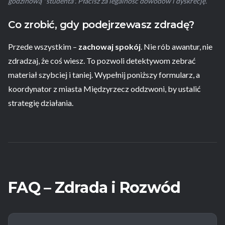
godzinową "studenta". Płacisz za legalność dowodów i dyskrecję.
Co zrobić, gdy podejrzewasz zdradę?
Przede wszystkim –
zachowaj spokój
. Nie rób awantur, nie
zdradzaj, że coś wiesz. To pozwoli detektywom zebrać
materiał szybciej i taniej. Wypełnij poniższy formularz, a
koordynator z miasta Międzyrzecz oddzwoni, by ustalić
strategię działania.
FAQ – Zdrada i Rozwód