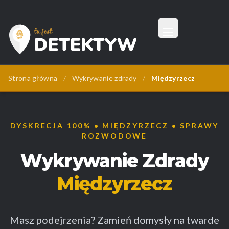
Menu
Tu Jest Detektyw
Strona główna
/
Wykrywanie zdrady
/
Międzyrzecz
DYSKRECJA 100% • MIĘDZYRZECZ • SPRAWY
ROZWODOWE
Wykrywanie Zdrady
Międzyrzecz
Masz podejrzenia? Zamień domysły na twarde