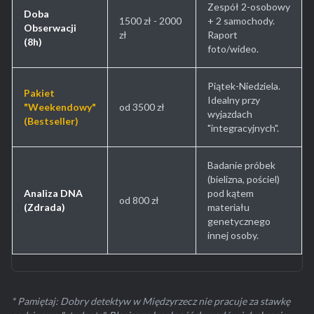
Zespół 2-osobowy
Doba
1500 zł - 2000
+ 2 samochody.
Obserwacji
zł
Raport
(8h)
foto/wideo.
Piątek-Niedziela.
Pakiet
Idealny przy
"Weekendowy"
od 3500 zł
wyjazdach
(Bestseller)
"integracyjnych".
Badanie próbek
(bielizna, pościel)
Analiza DNA
pod kątem
od 800 zł
(Zdrada)
materiału
genetycznego
innej osoby.
* Pamiętaj: Dobry detektyw w Międzyrzecz nie pracuje za stawkę