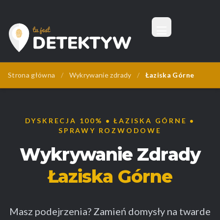
Menu
Tu Jest Detektyw
Strona główna
/
Wykrywanie zdrady
/
Łaziska Górne
DYSKRECJA 100% • ŁAZISKA GÓRNE •
SPRAWY ROZWODOWE
Wykrywanie Zdrady
Łaziska Górne
Masz podejrzenia? Zamień domysły na twarde