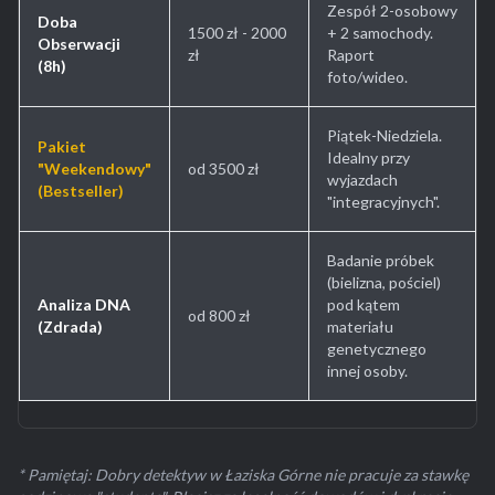
Zespół 2-osobowy
Doba
1500 zł - 2000
+ 2 samochody.
Obserwacji
zł
Raport
(8h)
foto/wideo.
Piątek-Niedziela.
Pakiet
Idealny przy
"Weekendowy"
od 3500 zł
wyjazdach
(Bestseller)
"integracyjnych".
Badanie próbek
(bielizna, pościel)
Analiza DNA
pod kątem
od 800 zł
(Zdrada)
materiału
genetycznego
innej osoby.
* Pamiętaj: Dobry detektyw w Łaziska Górne nie pracuje za stawkę