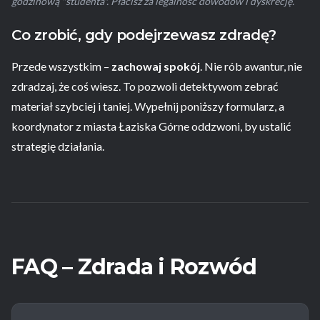
godzinową "studenta". Płacisz za legalność dowodów i dyskrecję.
Co zrobić, gdy podejrzewasz zdradę?
Przede wszystkim –
zachowaj spokój
. Nie rób awantur, nie
zdradzaj, że coś wiesz. To pozwoli detektywom zebrać
materiał szybciej i taniej. Wypełnij poniższy formularz, a
koordynator z miasta Łaziska Górne oddzwoni, by ustalić
strategię działania.
FAQ – Zdrada i Rozwód