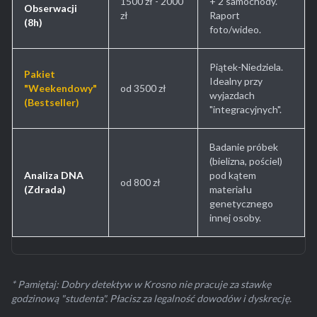
1500 zł - 2000
+ 2 samochody.
Obserwacji
zł
Raport
(8h)
foto/wideo.
Piątek-Niedziela.
Pakiet
Idealny przy
"Weekendowy"
od 3500 zł
wyjazdach
(Bestseller)
"integracyjnych".
Badanie próbek
(bielizna, pościel)
Analiza DNA
pod kątem
od 800 zł
(Zdrada)
materiału
genetycznego
innej osoby.
* Pamiętaj: Dobry detektyw w Krosno nie pracuje za stawkę
godzinową "studenta". Płacisz za legalność dowodów i dyskrecję.