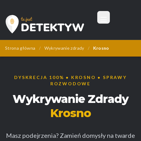
Menu
Tu Jest Detektyw
Strona główna
/
Wykrywanie zdrady
/
Krosno
DYSKRECJA 100% • KROSNO • SPRAWY
ROZWODOWE
Wykrywanie Zdrady
Krosno
Masz podejrzenia? Zamień domysły na twarde