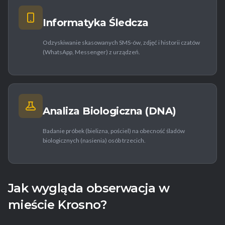
Informatyka Śledcza
Odzyskiwanie skasowanych SMS-ów, zdjęć i historii czatów
(WhatsApp, Messenger) z urządzeń.
Analiza Biologiczna (DNA)
Badanie próbek (bielizna, pościel) na obecność śladów
biologicznych (nasienia) osób trzecich.
Jak wygląda obserwacja w
mieście Krosno?