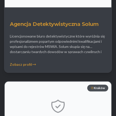
Agencja Detektywistyczna Solum
Licencjonowane biuro detektywistyczne które wyróżnia się
profesjonalizmem popartym odpowiednimi kwalifikacjami i
wpisami do rejestrów MSWiA. Solum skupia się na
dostarczaniu twardych dowodów w sprawach cywilnych i
karnych współpracując ściśle z kancelariami prawnymi. Ich
domena to sprawy rozwodowe gdzie kluczowa jest precyzja
Zobacz profil
i jakość materiału zdjęciowego oraz filmowego. Ponadto
agencja zajmuje się poszukiwaniem osób zaginionych
wykorzystując […]
Kraków