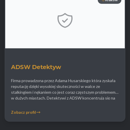
ADSW Detektyw
Firma prowadzona przez Adama Husarskiego która zyskała
reputację dzięki wysokiej skuteczności w walce ze
stalkingiem i nękaniem co jest coraz częstszym problemem
w dużych miastach. Detektywi z ADSW koncentrują się na
zapewnieniu bezpieczeństwa ofiarom przemocy psychicznej
i fizycznej gromadząc dowody niezbędne do postawienia
Zobacz profil
sprawcy przed sądem i uzyskania zakazu zbliżania się.
Agencja posiada również bogate […]