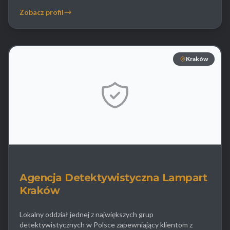
na skuteczne wykrywanie podsłuchów oprogramowania
Zobacz profil
szpiegowskiego w telefonach (spyware) oraz
zabezpieczanie dowodów elektronicznych. Oprócz spraw
technologicznych biuro realizuje klasyczne zlecenia dla […]
Kraków
Agencja Detektywistyczna Lampart
Kraków
Lokalny oddział jednej z największych grup
detektywistycznych w Polsce zapewniający klientom z