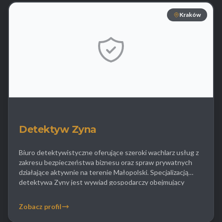
Kraków
Detektyw Zyna
Biuro detektywistyczne oferujące szeroki wachlarz usług z
zakresu bezpieczeństwa biznesu oraz spraw prywatnych
działające aktywnie na terenie Małopolski. Specjalizacją
detektywa Zyny jest wywiad gospodarczy obejmujący
prześwietlanie kondycji finansowej firm weryfikację historii
kredytowej oraz powiązań osobowych zarządów spółek.
Zobacz profil
Dzięki temu przedsiębiorcy mogą uniknąć ryzykownych
transakcji z nieuczciwymi kontrahentami. Dla klientów