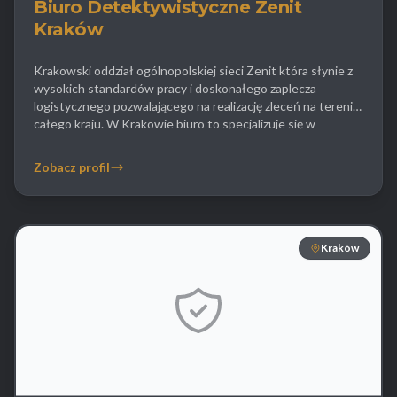
Biuro Detektywistyczne Zenit
Kraków
Krakowski oddział ogólnopolskiej sieci Zenit która słynie z
wysokich standardów pracy i doskonałego zaplecza
logistycznego pozwalającego na realizację zleceń na terenie
całego kraju. W Krakowie biuro to specjalizuje się w
sprawach matrymonialnych oferując kompleksowe wsparcie
od momentu powzięcia podejrzeń aż po finalizację sprawy w
Zobacz profil
sądzie. Detektywi Zenit są ekspertami w wykrywaniu
urządzeń inwigilacyjnych w domach […]
Kraków