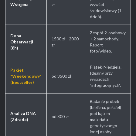
Wstępna
zł
wywiad
środowiskowy (1
dzień).
Zespół 2-osobowy
Doba
1500 zł - 2000
+ 2 samochody.
Obserwacji
zł
Raport
(8h)
foto/wideo.
Piątek-Niedziela.
Pakiet
Idealny przy
"Weekendowy"
od 3500 zł
wyjazdach
(Bestseller)
"integracyjnych".
Badanie próbek
(bielizna, pościel)
Analiza DNA
pod kątem
od 800 zł
(Zdrada)
materiału
genetycznego
innej osoby.