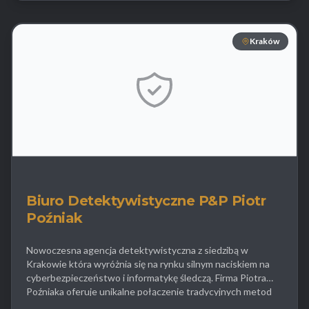
indywidualnych biuro prowadzi sprawy dotyczące
alimentów […]
Kraków
Biuro Detektywistyczne P&P Piotr
Poźniak
Nowoczesna agencja detektywistyczna z siedzibą w
Krakowie która wyróżnia się na rynku silnym naciskiem na
cyberbezpieczeństwo i informatykę śledczą. Firma Piotra
Poźniaka oferuje unikalne połączenie tradycyjnych metod
operacyjnych z zaawansowaną analizą cyfrową co pozwala