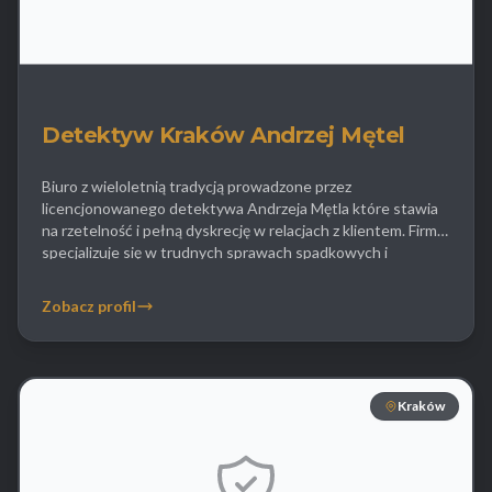
Detektyw Kraków Andrzej Mętel
Biuro z wieloletnią tradycją prowadzone przez
licencjonowanego detektywa Andrzeja Mętla które stawia
na rzetelność i pełną dyskrecję w relacjach z klientem. Firma
specjalizuje się w trudnych sprawach spadkowych i
majątkowych pomagając ustalić składniki majątku ukryte
przed podziałem lub egzekucją komorniczą. W zakresie
Zobacz profil
spraw rodzinnych detektyw Mętel oferuje profesjonalne
usługi obserwacyjne dostarczając sądom niepodważalnych
raportów które […]
Kraków