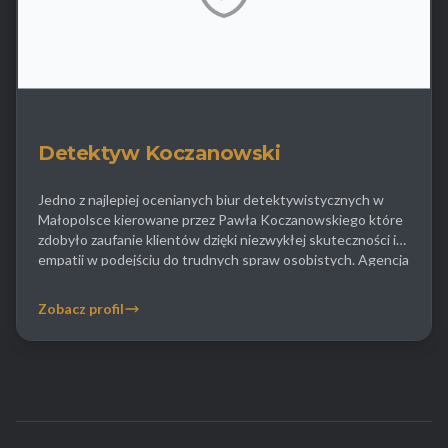
Detektyw Koczanowski
Jedno z najlepiej ocenianych biur detektywistycznych w
Małopolsce kierowane przez Pawła Koczanowskiego które
zdobyło zaufanie klientów dzięki niezwykłej skuteczności i
empatii w podejściu do trudnych spraw osobistych. Agencja
ta specjalizuje się w kompleksowym gromadzeniu materiału
dowodowego do spraw rozwodowych w tym zdjęć i nagrań
Zobacz profil
wideo dokumentujących zdradę małżeńską co jest kluczowe
w procesach z orzekaniem […]