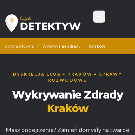
Menu
Tu Jest Detektyw
Strona główna
/
Wykrywanie zdrady
/
Kraków
DYSKRECJA 100% • KRAKÓW • SPRAWY
ROZWODOWE
Wykrywanie Zdrady
Kraków
Masz podejrzenia? Zamień domysły na twarde