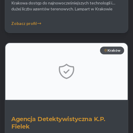
Krakowa dostęp do najnowocześniejszych technologii i
dużej liczby agentów terenowych. Lampart w Krakowie
realizuje skomplikowane obserwacje wieloosobowe które
wymagają częstej zmiany pojazdów i detektywów aby nie
Zobacz profil
wzbudzić podejrzeń figuranta. Firma posiada specjalny dział
zajmujący się informatyką śledczą i odzyskiwaniem danych z
uszkodzonych dysków […]
Kraków
Agencja Detektywistyczna K.P.
Fielek