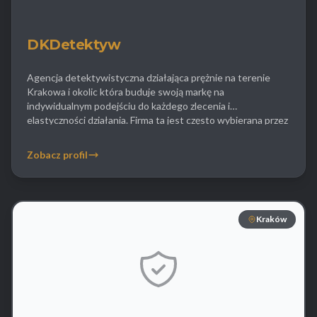
DKDetektyw
Agencja detektywistyczna działająca prężnie na terenie
Krakowa i okolic która buduje swoją markę na
indywidualnym podejściu do każdego zlecenia i
elastyczności działania. Firma ta jest często wybierana przez
klientów podejrzewających partnerów o podwójne życie lub
ukrywanie nałogów takich jak hazard czy narkotyki.
Zobacz profil
Detektywi DKDetektyw przeprowadzają szczegółowe
wywiady środowiskowe i obserwacje figurantów w
miejscach publicznych i […]
Kraków