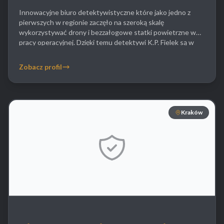
Innowacyjne biuro detektywistyczne które jako jedno z
pierwszych w regionie zaczęło na szeroką skalę
wykorzystywać drony i bezzałogowe statki powietrzne w
pracy operacyjnej. Dzięki temu detektywi K.P. Fielek są w
stanie prowadzić dyskretną obserwację rozległych terenów
posesji czy zakładów przemysłowych z powietrza co jest
Zobacz profil
niemożliwe przy użyciu tradycyjnych metod. Ich oferta
skierowana jest zarówno do […]
Kraków