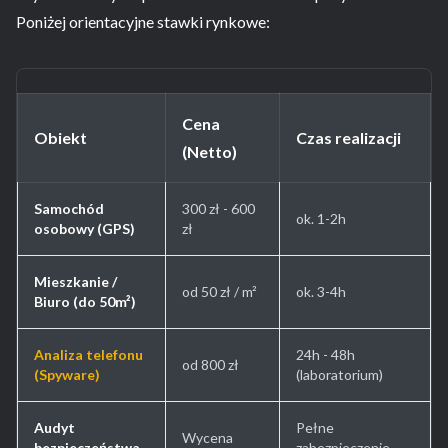
Poniżej orientacyjne stawki rynkowe:
Cena
Obiekt
Czas realizacji
(Netto)
Samochód
300 zł - 600
ok. 1-2h
osobowy (GPS)
zł
Mieszkanie /
od 50 zł / m²
ok. 3-4h
Biuro (do 50m²)
Analiza telefonu
24h - 48h
od 800 zł
(Spyware)
(laboratorium)
Audyt
Pełne
Wycena
bezpieczeństwa
zabezpieczenie