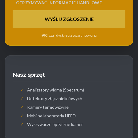
OTRZYMYWAĆ INFORMACJE HANDLOWE.
Cisza i dyskrecja gwarantowana
Nasz sprzęt
✓
Analizatory widma (Spectrum)
✓
Detektory złącz nieliniowych
✓
Kamery termowizyjne
✓
Mobilne laboratoria UFED
✓
Wykrywacze optyczne kamer