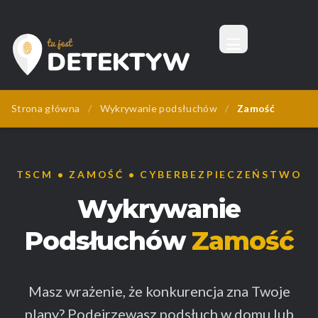
Menu
Tu Jest Detektyw
Strona główna
/
Wykrywanie podsłuchów
/
Zamość
TSCM • ZAMOŚĆ • CYBERBEZPIECZEŃSTWO
Wykrywanie
Podsłuchów
Zamość
Masz wrażenie, że konkurencja zna Twoje
plany? Podejrzewasz podsłuch w domu lub