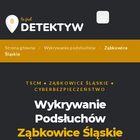
Menu
Tu Jest Detektyw
Strona główna
/
Wykrywanie podsłuchów
/
Ząbkowice
Śląskie
TSCM • ZĄBKOWICE ŚLĄSKIE •
CYBERBEZPIECZEŃSTWO
Wykrywanie
Podsłuchów
Ząbkowice Śląskie