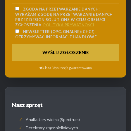
ZGODA NA PRZETWARZANIE DANYCH:
WYRAŻAM ZGODĘ NA PRZETWARZANIE DANYCH
PRZEZ DESIGN SOLUTIONS W CELU OBSŁUGI
ZGŁOSZENIA.
POLITYKA PRYWATNOŚCI
.
NEWSLETTER (OPCJONALNE):
CHCĘ
OTRZYMYWAĆ INFORMACJE HANDLOWE.
Cisza i dyskrecja gwarantowana
Nasz sprzęt
✓
Analizatory widma (Spectrum)
✓
Detektory złącz nieliniowych