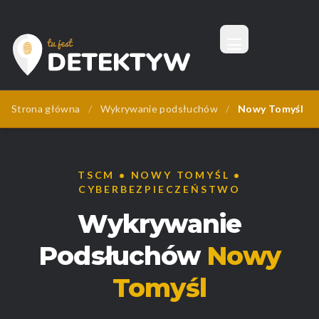
Menu
Tu Jest Detektyw
Strona główna
/
Wykrywanie podsłuchów
/
Nowy Tomyśl
TSCM • NOWY TOMYŚL •
CYBERBEZPIECZEŃSTWO
Wykrywanie
Podsłuchów
Nowy
Tomyśl