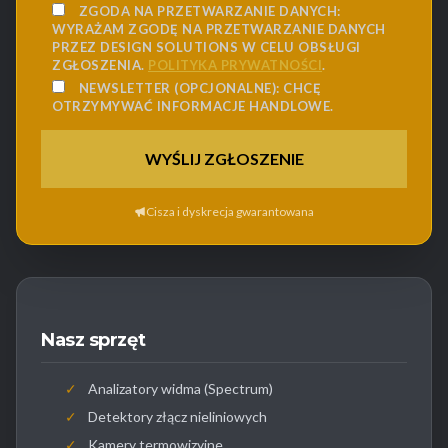
ZGODA NA PRZETWARZANIE DANYCH:
WYRAŻAM ZGODĘ NA PRZETWARZANIE DANYCH
PRZEZ DESIGN SOLUTIONS W CELU OBSŁUGI
ZGŁOSZENIA.
POLITYKA PRYWATNOŚCI
.
NEWSLETTER (OPCJONALNE):
CHCĘ
OTRZYMYWAĆ INFORMACJE HANDLOWE.
Cisza i dyskrecja gwarantowana
Nasz sprzęt
✓
Analizatory widma (Spectrum)
✓
Detektory złącz nieliniowych
✓
Kamery termowizyjne