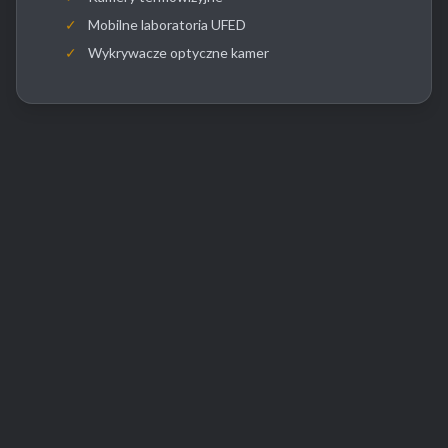
✓
Mobilne laboratoria UFED
✓
Wykrywacze optyczne kamer