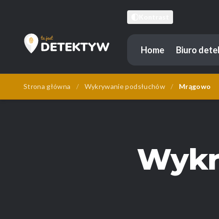
Kontrast
Home
Biuro det
Tu Jest Detektyw
Strona główna
/
Wykrywanie podsłuchów
/
Mrągowo
Wykr