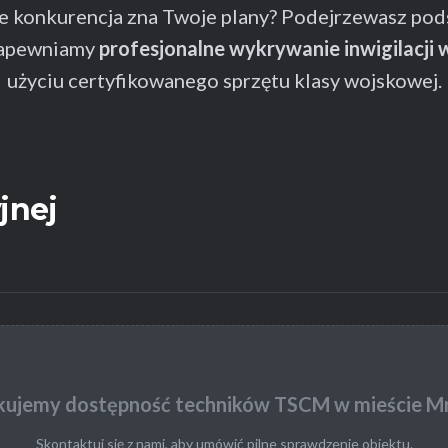
że konkurencja zna Twoje plany? Podejrzewasz pod
Zapewniamy
profesjonalne wykrywanie inwigilacj
użyciu certyfikowanego sprzętu klasy wojskowej.
jnej
kujemy dostępność techników TSCM w mieście M
Skontaktuj się z nami, aby umówić pilne sprawdzenie obiektu.