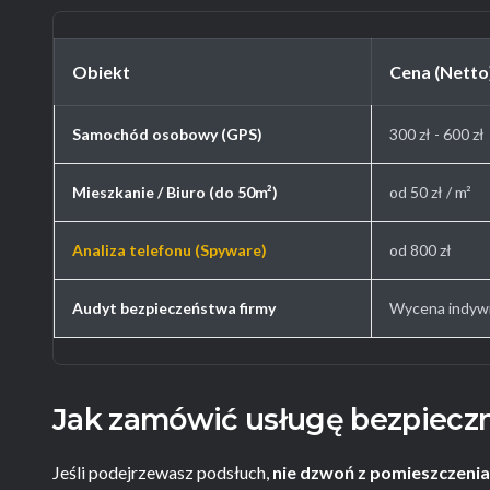
Obiekt
Cena (Netto
Samochód osobowy (GPS)
300 zł - 600 zł
Mieszkanie / Biuro (do 50m²)
od 50 zł / m²
Analiza telefonu (Spyware)
od 800 zł
Audyt bezpieczeństwa firmy
Wycena indyw
Jak zamówić usługę bezpiecz
Jeśli podejrzewasz podsłuch,
nie dzwoń z pomieszczenia