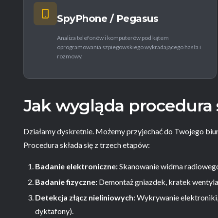
SpyPhone / Pegasus
Analiza telefonów i komputerów pod kątem
oprogramowania szpiegowskiego wykradającego hasła i
rozmowy.
Jak wygląda procedura
Działamy dyskretnie. Możemy przyjechać do Twojego biu
Procedura składa się z trzech etapów:
Badanie elektroniczne:
Skanowanie widma radiowego 
Badanie fizyczne:
Demontaż gniazdek, kratek wentylac
Detekcja złącz nieliniowych:
Wykrywanie elektroniki,
dyktafony).