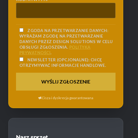
ZGODA NA PRZETWARZANIE DANYCH:
WYRAŻAM ZGODĘ NA PRZETWARZANIE
DANYCH PRZEZ DESIGN SOLUTIONS W CELU
OBSŁUGI ZGŁOSZENIA.
POLITYKA
PRYWATNOŚCI
.
NEWSLETTER (OPCJONALNE):
CHCĘ
OTRZYMYWAĆ INFORMACJE HANDLOWE.
Cisza i dyskrecja gwarantowana
Nasz sprzęt