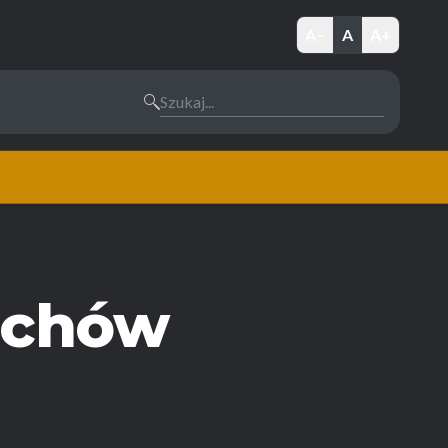
A−
A
A+
Szukaj...
uchów