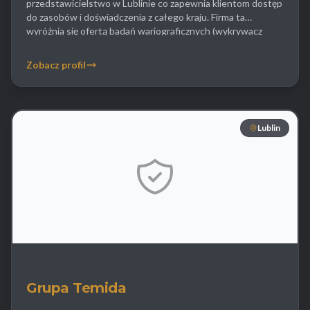
przedstawicielstwo w Lublinie co zapewnia klientom dostęp
do zasobów i doświadczenia z całego kraju. Firma ta
wyróżnia się ofertą badań wariograficznych (wykrywacz
kłamstw) które są przeprowadzane przez certyfikowanych
biegłych sądowych. Usługa ta jest wykorzystywana
Zobacz profil
zarówno w sprawach prywatnych do oczyszczania się z
zarzutów jak i w firmach przy wyjaśnianiu […]
Lublin
Grupa Temida