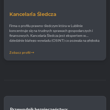
Kancelaria Śledcza
Firma o profilu prawno-śledczym która w Lublinie
koncentruje się na trudnych sprawach gospodarczych i
finansowych. Kancelaria Śledcza jest ekspertem w
dziedzinie białego wywiadu (OSINT) co pozwala na głęboką
analizę powiązań biznesowych i weryfikację kondycji spółek
bez konieczności fizycznej ingerencji. Detektywi tej firmy
Zobacz profil
zajmują się również sprawami karnymi pomagając osobom
niesłusznie oskarżonym w znalezieniu nowych dowodów […]
Przewodnik bezpieczeństwa: