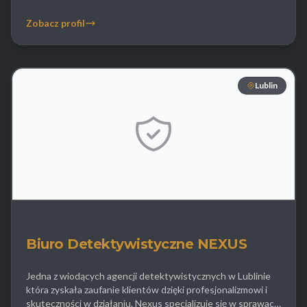
nielojalność wykorzystując nowoczesny sprzęt optyczny i
rejestrujący. Firma zajmuje się także poszukiwaniem osób
Zobacz profil
zaginionych w tym przypadkami ucieczek nastolatków z
domu. Klienci biznesowi korzystają z usług […]
Lublin
Biuro Detektywistyczne NEXUS
Jedna z wiodących agencji detektywistycznych w Lublinie
która zyskała zaufanie klientów dzięki profesjonalizmowi i
skuteczności w działaniu. Nexus specjalizuje się w sprawach