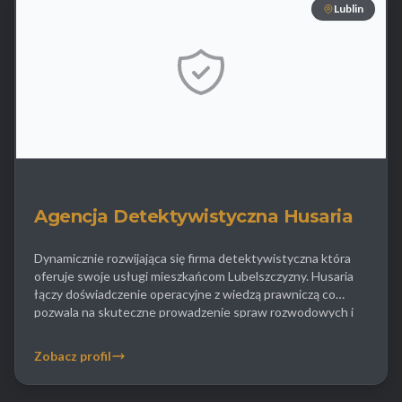
Lublin
Agencja Detektywistyczna Husaria
Dynamicznie rozwijająca się firma detektywistyczna która
oferuje swoje usługi mieszkańcom Lubelszczyzny. Husaria
łączy doświadczenie operacyjne z wiedzą prawniczą co
pozwala na skuteczne prowadzenie spraw rozwodowych i
karnych. Specjalizacją agencji jest ochrona biznesu w tym
przeciwdziałanie szpiegostwu przemysłowemu oraz
Zobacz profil
weryfikacja uczciwości wspólników. Detektywi Husarii
zajmują się także sprawdzaniem przeszłości matrymonialnej
osób poznanych przez internet chroniąc klientów […]