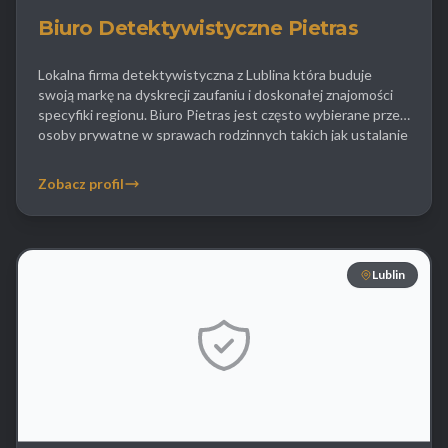
Biuro Detektywistyczne Pietras
Lokalna firma detektywistyczna z Lublina która buduje
swoją markę na dyskrecji zaufaniu i doskonałej znajomości
specyfiki regionu. Biuro Pietras jest często wybierane przez
osoby prywatne w sprawach rodzinnych takich jak ustalanie
ojcostwa weryfikacja wierności partnera czy kontrola
środowiska nastolatków. Detektywi podchodzą do każdej
Zobacz profil
sprawy indywidualnie oferując wsparcie nie tylko
operacyjne ale i doradcze. W ofercie […]
Lublin