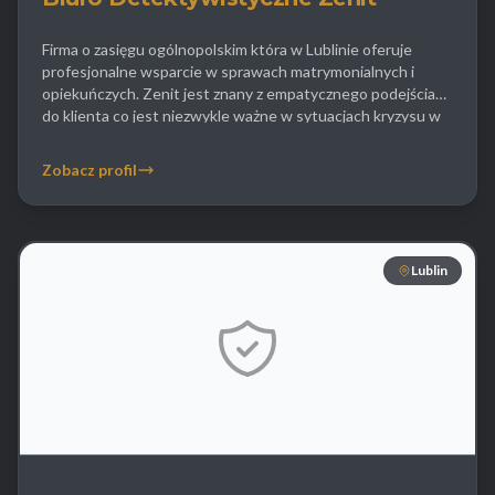
Firma o zasięgu ogólnopolskim która w Lublinie oferuje
profesjonalne wsparcie w sprawach matrymonialnych i
opiekuńczych. Zenit jest znany z empatycznego podejścia
do klienta co jest niezwykle ważne w sytuacjach kryzysu w
związku. Detektywi zajmują się dokumentowaniem
niewierności zbierając twarde dowody które mogą
Zobacz profil
przesądzić o winie w sądzie. Agencja oferuje również usługi
wykrywania urządzeń szpiegowskich GPS […]
Lublin