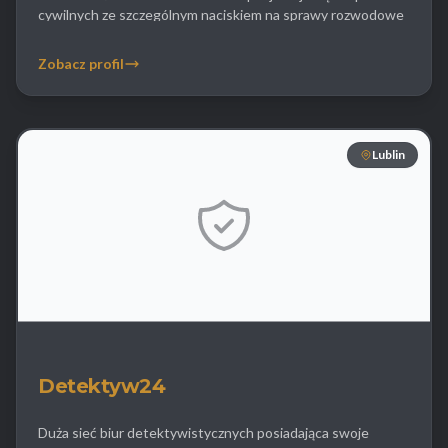
cywilnych ze szczególnym naciskiem na sprawy rozwodowe
dostarczając kompleksowy materiał dowodowy w postaci
raportów zdjęć i nagrań wideo. Firma współpracuje z
Zobacz profil
renomowanymi kancelariami adwokackimi co pozwala na
idealne dopasowanie strategii śledczej do potrzeb […]
Lublin
Detektyw24
Duża sieć biur detektywistycznych posiadająca swoje