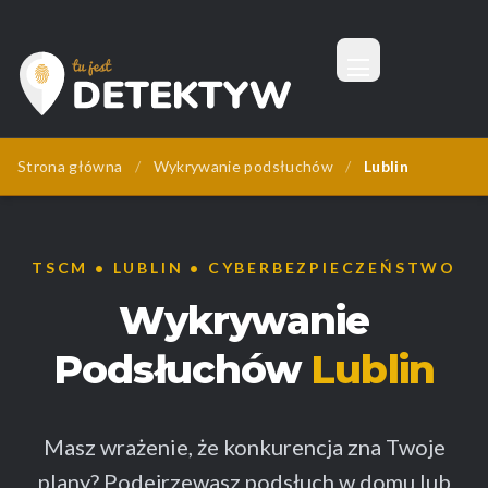
Menu
Tu Jest Detektyw
Strona główna
/
Wykrywanie podsłuchów
/
Lublin
TSCM • LUBLIN • CYBERBEZPIECZEŃSTWO
Wykrywanie
Podsłuchów
Lublin
Masz wrażenie, że konkurencja zna Twoje
plany? Podejrzewasz podsłuch w domu lub