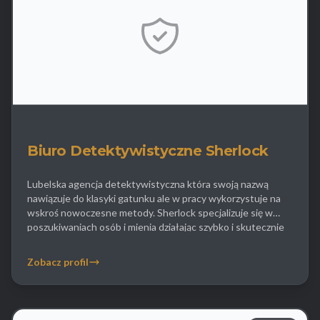
Biuro Detektywistyczne Sherlock
Lubelska agencja detektywistyczna która swoją nazwą
nawiązuje do klasyki gatunku ale w pracy wykorzystuje na
wskroś nowoczesne metody. Sherlock specjalizuje się w
poszukiwaniach osób i mienia działając szybko i skutecznie
dzięki rozległej sieci kontaktów. Biuro oferuje pomoc w
sprawach rodzinnych w tym weryfikację czy były małżonek
Zobacz profil
nie ukrywa dochodów w sprawie alimentacyjnej. Detektywi
tej firmy […]