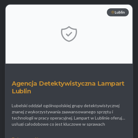
Lublin
Agencja Detektywistyczna Lampart
Lublin
Lubelski oddział ogólnopolskiej grupy detektywistycznej
znanej z wykorzystywania zaawansowanego sprzętu i
technologii w pracy operacyjnej. Lampart w Lublinie oferuje
usługi całodobowe co jest kluczowe w sprawach
wymagających ciągłej obserwacji figuranta w dzień i w nocy.
Specjalizacją firmy jest informatyka śledcza oraz