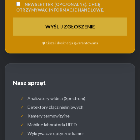
NEWSLETTER (OPCJONALNE):
CHCĘ
OTRZYMYWAĆ INFORMACJE HANDLOWE.
Cisza i dyskrecja gwarantowana
Nasz sprzęt
✓
Analizatory widma (Spectrum)
✓
Detektory złącz nieliniowych
✓
Kamery termowizyjne
✓
Mobilne laboratoria UFED
✓
Wykrywacze optyczne kamer