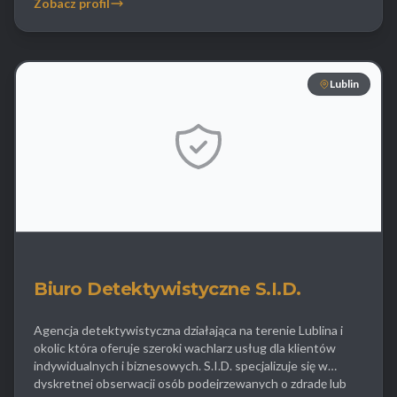
Zobacz profil
odzyskiwanie danych z nośników cyfrowych co często
stanowi przełom w sprawach o zdradę lub […]
Lublin
Biuro Detektywistyczne S.I.D.
Agencja detektywistyczna działająca na terenie Lublina i
okolic która oferuje szeroki wachlarz usług dla klientów
indywidualnych i biznesowych. S.I.D. specjalizuje się w
dyskretnej obserwacji osób podejrzewanych o zdradę lub