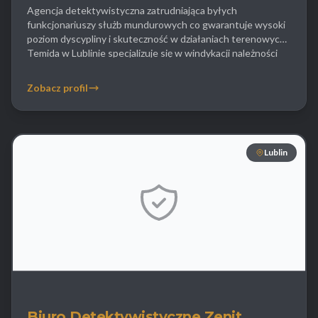
Agencja detektywistyczna zatrudniająca byłych
funkcjonariuszy służb mundurowych co gwarantuje wysoki
poziom dyscypliny i skuteczność w działaniach terenowych.
Temida w Lublinie specjalizuje się w windykacji należności
oraz poszukiwaniu majątku ukrytego przez dłużników co
jest nieocenioną pomocą dla wierzycieli. Firma realizuje
Zobacz profil
również zlecenia z zakresu wywiadu środowiskowego
ustalając faktyczny tryb życia osób uchylających się od
płacenia alimentów. […]
Lublin
Biuro Detektywistyczne Zenit