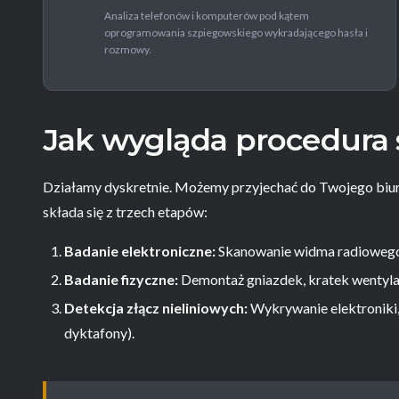
Analiza telefonów i komputerów pod kątem
oprogramowania szpiegowskiego wykradającego hasła i
rozmowy.
Jak wygląda procedura
Działamy dyskretnie. Możemy przyjechać do Twojego biu
składa się z trzech etapów:
Badanie elektroniczne:
Skanowanie widma radiowego 
Badanie fizyczne:
Demontaż gniazdek, kratek wentylac
Detekcja złącz nieliniowych:
Wykrywanie elektroniki,
dyktafony).