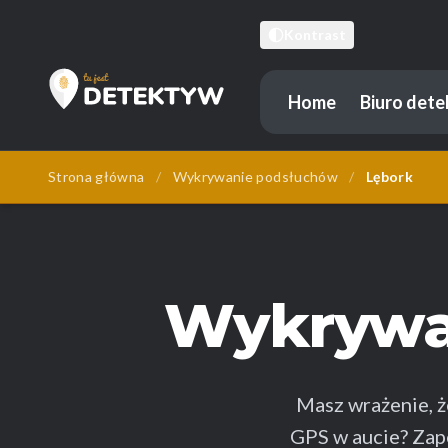
Kontrast
Home
Biuro det
Tu Jest Detektyw
Strona główna
/
Wykrywanie podsłuchów
/
Lębork
Wykrywa
Masz wrażenie, 
GPS w aucie? Za