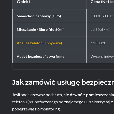
Obiekt
Cena (Netto
Samochód osobowy (GPS)
300 zł - 600 zł
Mieszkanie / Biuro (do 50m²)
od 50 zł / m²
Analiza telefonu (Spyware)
od 800 zł
Audyt bezpieczeństwa firmy
Wycena indyw
Jak zamówić usługę bezpiecz
Jeśli podejrzewasz podsłuch,
nie dzwoń z pomieszczenia
telefonu (np. pożyczonego od znajomego) lub skorzystaj z 
podejrzewasz o monitoring.