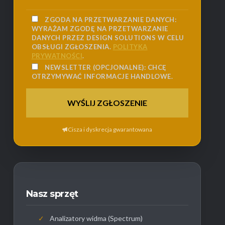
ZGODA NA PRZETWARZANIE DANYCH:
WYRAŻAM ZGODĘ NA PRZETWARZANIE
DANYCH PRZEZ DESIGN SOLUTIONS W CELU
OBSŁUGI ZGŁOSZENIA.
POLITYKA
PRYWATNOŚCI
.
NEWSLETTER (OPCJONALNE):
CHCĘ
OTRZYMYWAĆ INFORMACJE HANDLOWE.
Cisza i dyskrecja gwarantowana
Nasz sprzęt
✓
Analizatory widma (Spectrum)