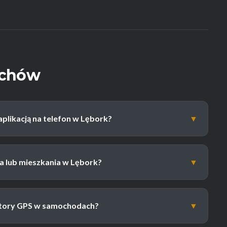
uchów
aplikacją na telefon w Lębork?
▼
ra lub mieszkania w Lębork?
▼
atory GPS w samochodach?
▼