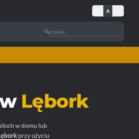
A−
A
A+
Szukaj...
ów
Lębork
słuch w domu lub
Lębork
przy użyciu