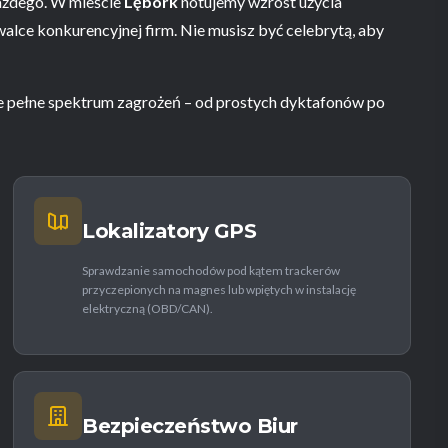
każdego. W mieście
Lębork
notujemy wzrost użycia
ce konkurencyjnej firm. Nie musisz być celebrytą, aby
 pełne spektrum zagrożeń – od prostych dyktafonów po
Lokalizatory GPS
Sprawdzanie samochodów pod kątem trackerów
przyczepionych na magnes lub wpiętych w instalację
elektryczną (OBD/CAN).
Bezpieczeństwo Biur