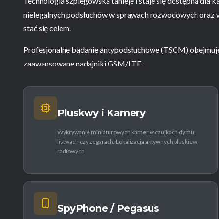
Technologia szpiegowska tanieje i staje się dostępna dla 
nielegalnych podsłuchów w sprawach rozwodowych oraz wal
stać się celem.
Profesjonalne badanie antypodsłuchowe (TSCM) obejmuje
zaawansowane nadajniki GSM/LTE.
Pluskwy i Kamery
Wykrywanie miniaturowych kamer w czujkach dymu,
listwach czy zegarach. Lokalizacja aktywnych pluskiew
radiowych.
SpyPhone / Pegasus