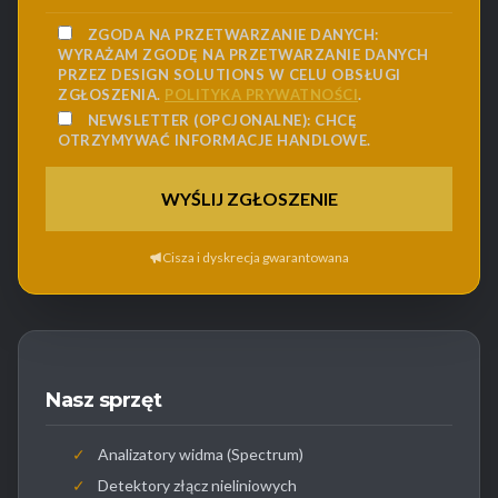
ZGODA NA PRZETWARZANIE DANYCH:
WYRAŻAM ZGODĘ NA PRZETWARZANIE DANYCH
PRZEZ DESIGN SOLUTIONS W CELU OBSŁUGI
ZGŁOSZENIA.
POLITYKA PRYWATNOŚCI
.
NEWSLETTER (OPCJONALNE):
CHCĘ
OTRZYMYWAĆ INFORMACJE HANDLOWE.
Cisza i dyskrecja gwarantowana
Nasz sprzęt
✓
Analizatory widma (Spectrum)
✓
Detektory złącz nieliniowych