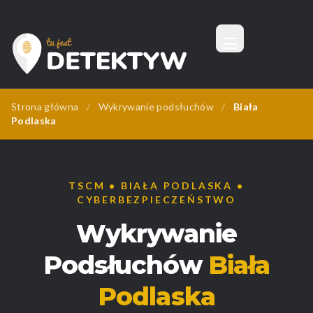
Menu
Tu Jest Detektyw
Strona główna
/
Wykrywanie podsłuchów
/
Biała
Podlaska
TSCM • BIAŁA PODLASKA •
CYBERBEZPIECZEŃSTWO
Wykrywanie
Podsłuchów
Biała
Podlaska