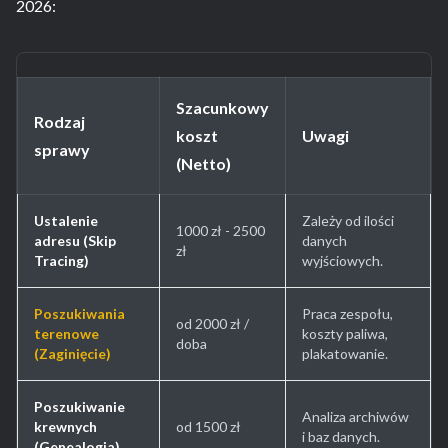
2026:
Szacunkowy
Rodzaj
koszt
Uwagi
sprawy
(Netto)
Ustalenie
Zależy od ilości
1000 zł - 2500
adresu (Skip
danych
zł
Tracing)
wyjściowych.
Poszukiwania
Praca zespołu,
od 2000 zł /
terenowe
koszty paliwa,
doba
(Zaginięcie)
plakatowanie.
Poszukiwanie
Analiza archiwów
krewnych
od 1500 zł
i baz danych.
(Genealogia)