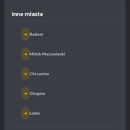
Inne miasta
➜
Radom
➜
Mińsk Mazowiecki
➜
Chrzanów
➜
Głogów
➜
Lubin