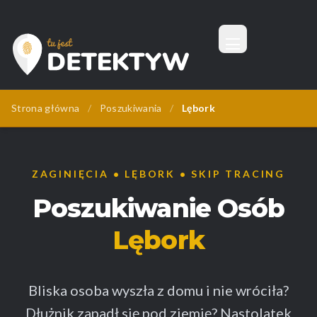
Menu
Tu Jest Detektyw
Strona główna
/
Poszukiwania
/
Lębork
ZAGINIĘCIA • LĘBORK • SKIP TRACING
Poszukiwanie Osób
Lębork
Bliska osoba wyszła z domu i nie wróciła?
Dłużnik zapadł się pod ziemię? Nastolatek