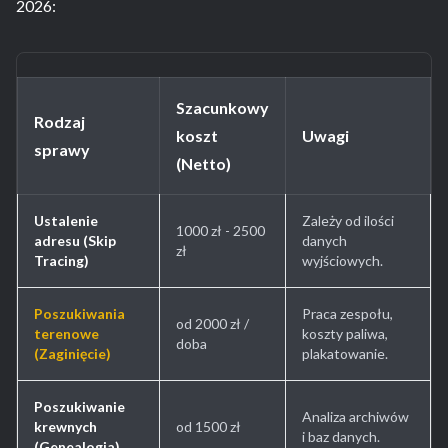
2026:
Szacunkowy
Rodzaj
koszt
Uwagi
sprawy
(Netto)
Ustalenie
Zależy od ilości
1000 zł - 2500
adresu (Skip
danych
zł
Tracing)
wyjściowych.
Poszukiwania
Praca zespołu,
od 2000 zł /
terenowe
koszty paliwa,
doba
(Zaginięcie)
plakatowanie.
Poszukiwanie
Analiza archiwów
krewnych
od 1500 zł
i baz danych.
(Genealogia)