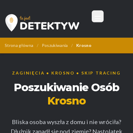
Menu
Tu Jest Detektyw
Strona główna
/
Poszukiwania
/
Krosno
ZAGINIĘCIA • KROSNO • SKIP TRACING
Poszukiwanie Osób
Krosno
Bliska osoba wyszła z domu i nie wróciła?
Dłużnik zapadł się pod ziemię? Nastolatek