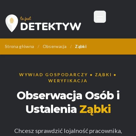
Menu
Tu Jest Detektyw
Strona główna
/
Obserwacja
/
Ząbki
WYWIAD GOSPODARCZY • ZĄBKI •
WERYFIKACJA
Obserwacja Osób i
Ustalenia
Ząbki
Chcesz sprawdzić lojalność pracownika,