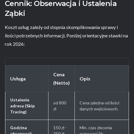
Cennik: Obserwacja i Ustalenia
Ząbki
Koszt usług zależy od stopnia skomplikowania sprawy i
ilości potrzebnych informacji. Poniżej orientacyjne stawki na
rok 2026:
Cena
Usługa
Opis
(Netto)
Ustalenie
od 800
Cena zależna od ilości
adresu (Skip
zł
danych wejściowych.
Tracing)
Godzina
150 zł -
Min. czas zlecenia
obserwacji
250 zł
zazwyczaj 5h.