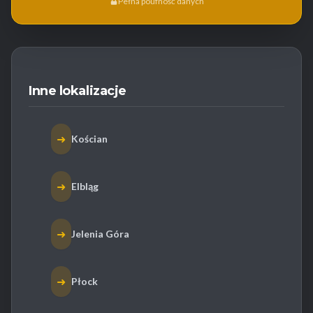
Pełna poufność danych
Inne lokalizacje
➜
Kościan
➜
Elbląg
➜
Jelenia Góra
➜
Płock