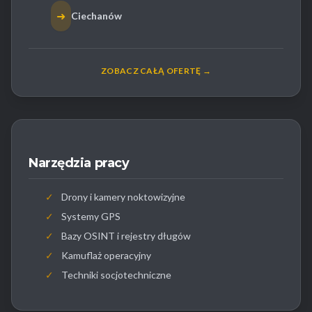
➜
Ciechanów
ZOBACZ CAŁĄ OFERTĘ →
Narzędzia pracy
✓
Drony i kamery noktowizyjne
✓
Systemy GPS
✓
Bazy OSINT i rejestry długów
✓
Kamuflaż operacyjny
✓
Techniki socjotechniczne