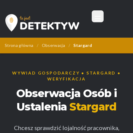
Menu
Tu Jest Detektyw
Strona główna
/
Obserwacja
/
Stargard
WYWIAD GOSPODARCZY • STARGARD •
WERYFIKACJA
Obserwacja Osób i
Ustalenia
Stargard
Chcesz sprawdzić lojalność pracownika,