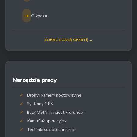
➜
Giżycko
ZOBACZ CAŁĄ OFERTĘ →
Narzędzia pracy
✓
Drony i kamery noktowizyjne
✓
Systemy GPS
✓
Bazy OSINT i rejestry długów
✓
Kamuflaż operacyjny
✓
Techniki socjotechniczne