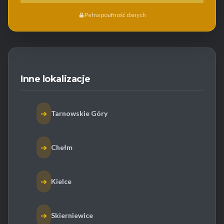
Pełna poufność danych
Inne lokalizacje
➜
Tarnowskie Góry
➜
Chełm
➜
Kielce
➜
Skierniewice