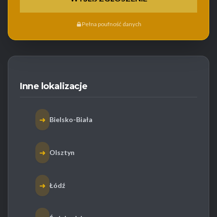
Pełna poufność danych
Inne lokalizacje
➜
Bielsko-Biała
➜
Olsztyn
➜
Łódź