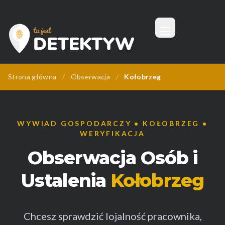
Menu
Tu Jest Detektyw
Strona główna
/
Obserwacja
/
Kołobrzeg
WYWIAD GOSPODARCZY • KOŁOBRZEG •
WERYFIKACJA
Obserwacja Osób i
Ustalenia
Kołobrzeg
Chcesz sprawdzić lojalność pracownika,