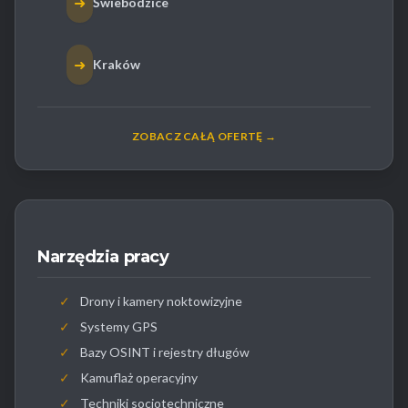
➜
Świebodzice
➜
Kraków
ZOBACZ CAŁĄ OFERTĘ →
Narzędzia pracy
✓
Drony i kamery noktowizyjne
✓
Systemy GPS
✓
Bazy OSINT i rejestry długów
✓
Kamuflaż operacyjny
✓
Techniki socjotechniczne