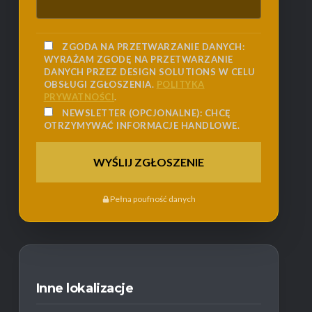
ZGODA NA PRZETWARZANIE DANYCH:
WYRAŻAM ZGODĘ NA PRZETWARZANIE
DANYCH PRZEZ DESIGN SOLUTIONS W CELU
OBSŁUGI ZGŁOSZENIA.
POLITYKA
PRYWATNOŚCI
.
NEWSLETTER (OPCJONALNE):
CHCĘ
OTRZYMYWAĆ INFORMACJE HANDLOWE.
Pełna poufność danych
Inne lokalizacje