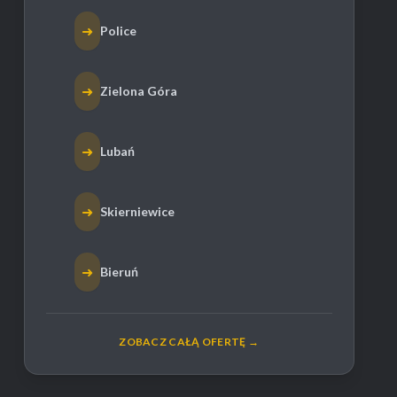
➜
Police
➜
Zielona Góra
➜
Lubań
➜
Skierniewice
➜
Bieruń
ZOBACZ CAŁĄ OFERTĘ →