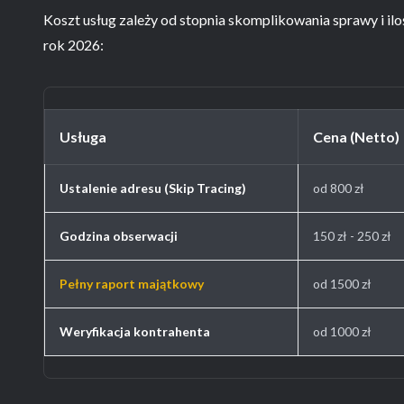
Koszt usług zależy od stopnia skomplikowania sprawy i iloś
rok 2026:
Usługa
Cena (Netto)
Ustalenie adresu (Skip Tracing)
od 800 zł
Godzina obserwacji
150 zł - 250 zł
Pełny raport majątkowy
od 1500 zł
Weryfikacja kontrahenta
od 1000 zł