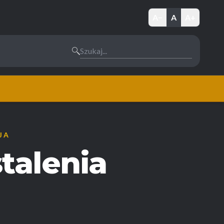
A−
A
A+
Szukaj...
JA
talenia