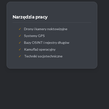
Narzędzia pracy
✓
Drony i kamery noktowizyjne
✓
Systemy GPS
✓
Bazy OSINT i rejestry długów
✓
Kamuflaż operacyjny
✓
Techniki socjotechniczne