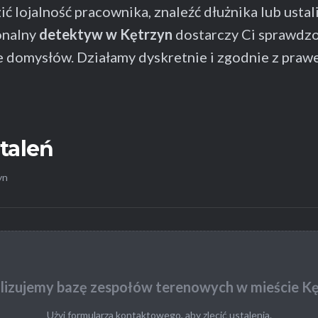
ć lojalność pracownika, znaleźć dłużnika lub ustali
onalny
detektyw w Kętrzyn
dostarczy Ci sprawdzon
e domysłów. Działamy dyskretnie i zgodnie z praw
staleń
yn
lizujemy bazę zespołów terenowych w mieście Kę
Użyj formularza kontaktowego, aby zlecić ustalenia.