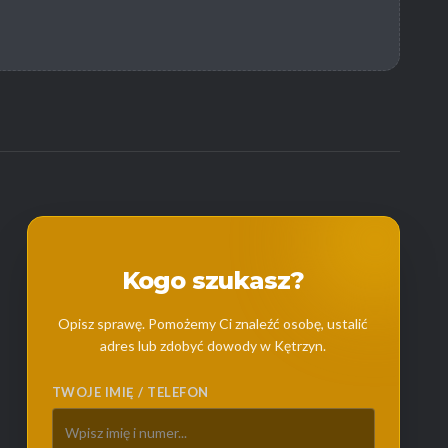
Kogo szukasz?
Opisz sprawę. Pomożemy Ci znaleźć osobę, ustalić
adres lub zdobyć dowody w Kętrzyn.
TWOJE IMIĘ / TELEFON