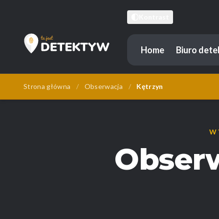
Kontrast
Home
Biuro det
Tu Jest Detektyw
Strona główna
/
Obserwacja
/
Kętrzyn
W
Obserw