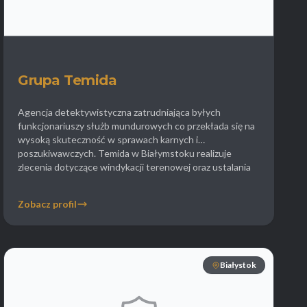
Grupa Temida
Agencja detektywistyczna zatrudniająca byłych
funkcjonariuszy służb mundurowych co przekłada się na
wysoką skuteczność w sprawach karnych i
poszukiwawczych. Temida w Białymstoku realizuje
zlecenia dotyczące windykacji terenowej oraz ustalania
majątku ukrytego przez dłużników co jest częstym
problemem w lokalnym obrocie gospodarczym. Firma
Zobacz profil
zajmuje się także sprawami kryminalnymi współpracując z
organami ścigania przy zbieraniu dowodów na
niewinność […]
Białystok