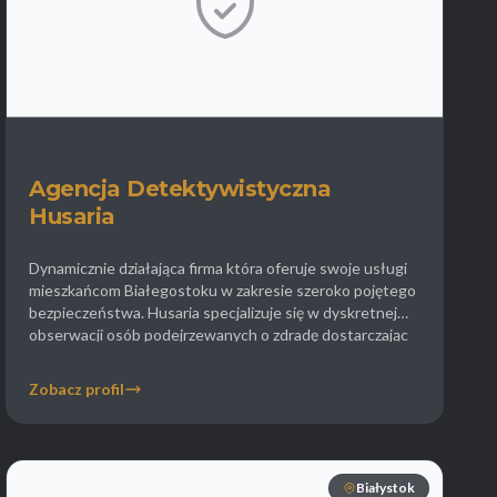
Agencja Detektywistyczna
Husaria
Dynamicznie działająca firma która oferuje swoje usługi
mieszkańcom Białegostoku w zakresie szeroko pojętego
bezpieczeństwa. Husaria specjalizuje się w dyskretnej
obserwacji osób podejrzewanych o zdradę dostarczając
wysokiej jakości materiał foto i wideo. Agencja kładzie
duży nacisk na zgodność działań z prawem co gwarantuje
Zobacz profil
że zebrane dowody będą honorowane przez sąd. W
ofercie znajduje się także wykrywanie […]
Białystok