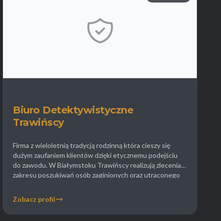
Biuro Detektywistyczne
Trawińscy
Firma z wieloletnią tradycją rodzinną która cieszy się
dużym zaufaniem klientów dzięki etycznemu podejściu
do zawodu. W Białymstoku Trawińscy realizują zlecenia z
zakresu poszukiwań osób zaginionych oraz utraconego
mienia. Agencja posiada doświadczenie w sprawach
dotyczących uprowadzeń rodzicielskich oraz ustalania
Zobacz profil
miejsca pobytu dzieci wywiezionych bez zgody jednego z
rodziców. Detektywi oferują również profesjonalne