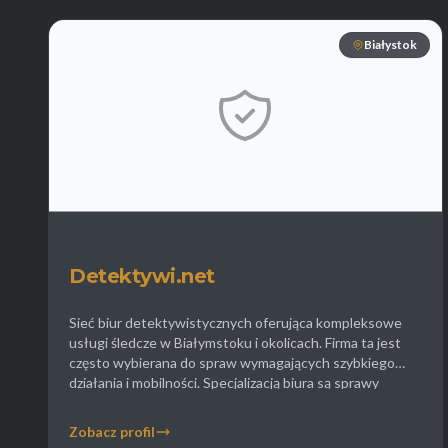
Białystok
Detektywi.net
Sieć biur detektywistycznych oferująca kompleksowe
usługi śledcze w Białymstoku i okolicach. Firma ta jest
często wybierana do spraw wymagających szybkiego
działania i mobilności. Specjalizacją biura są sprawy
rozwodowe oraz weryfikacja podejrzeń o uzależnienia
(narkotyki hazard) u członków rodziny. Detektywi.net
Zobacz profil
oferują również usługi dla firm w tym sprawdzanie