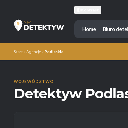
Kontrast
Home
Biuro det
Tu Jest Detektyw
Start
Agencje
Podlaskie
WOJEWÓDZTWO
Detektyw Podla