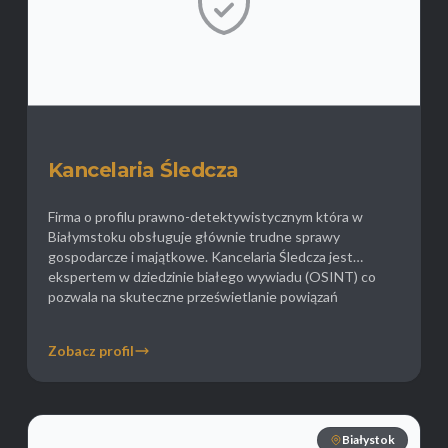
Kancelaria Śledcza
Firma o profilu prawno-detektywistycznym która w
Białymstoku obsługuje głównie trudne sprawy
gospodarcze i majątkowe. Kancelaria Śledcza jest
ekspertem w dziedzinie białego wywiadu (OSINT) co
pozwala na skuteczne prześwietlanie powiązań
biznesowych i weryfikację kondycji finansowej firm
transportowych i logistycznych dominujących w
Zobacz profil
regionie. Detektywi zajmują się poszukiwaniem majątku
przepisanego na osoby trzecie (słupy) w celu uniknięcia
egzekucji. […]
Białystok