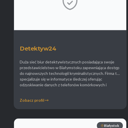
Detektyw24
Duża sieć biur detektywistycznych posiadająca swoje
przedstawicielstwo w Białymstoku zapewniająca dostęp
do najnowszych technologii kryminalistycznych. Firma ta
specjalizuje się w informatyce śledczej oferując
odzyskiwanie danych z telefonów komórkowych i
komputerów co często stanowi kluczowy dowód w
sprawach o zdrady lub szpiegostwo. Detektyw24
Zobacz profil
oferuje także badania wariografem (wykrywacz kłamstw)
które są wykorzystywane przez podlaskie firmy do […]
Białystok