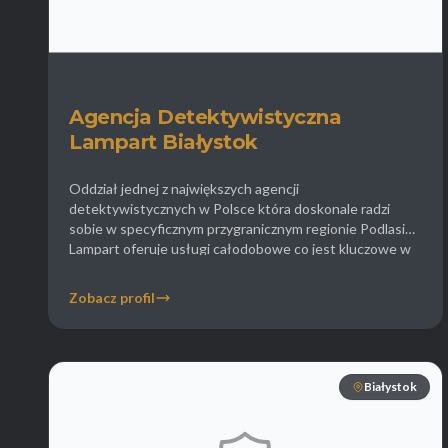
Agencja Detektywistyczna
Lampart Białystok
Oddział jednej z największych agencji
detektywistycznych w Polsce która doskonale radzi
sobie w specyficznym przygranicznym regionie Podlasia.
Lampart oferuje usługi całodobowe co jest kluczowe w
sprawach wymagających nagłej interwencji. Firma
dysponuje zaawansowanym sprzętem takim jak drony i
Zobacz profil
noktowizory co pozwala na skuteczne poszukiwania
osób zaginionych w trudnych terenach leśnych wokół
Białegostoku. W ofercie dla biznesu […]
Białystok