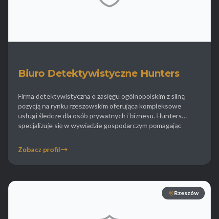
Biuro Detektywistyczne Hunters
Firma detektywistyczna o zasięgu ogólnopolskim z silną
pozycją na rynku rzeszowskim oferująca kompleksowe
usługi śledcze dla osób prywatnych i biznesu. Hunters
specjalizuje się w wywiadzie gospodarczym pomagając
przedsiębiorcom z Podkarpacia w weryfikacji wiarygodności
płatniczej kontrahentów oraz prześwietlaniu ich powiązań
Zobacz profil
kapitałowych. W ofercie dla klientów indywidualnych
znajduje się poszukiwanie osób zaginionych oraz
ukrywających się dłużników alimentacyjnych. […]
Rzeszów