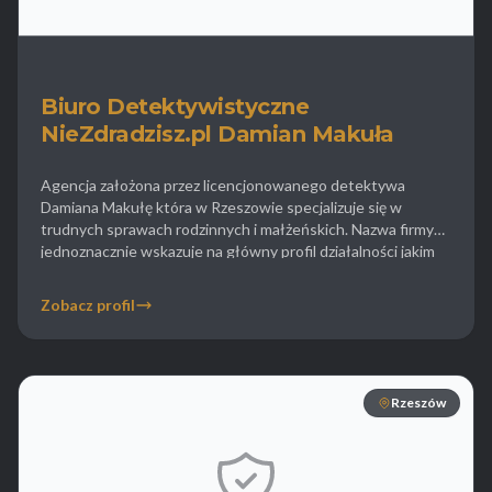
Biuro Detektywistyczne
NieZdradzisz.pl Damian Makuła
Agencja założona przez licencjonowanego detektywa
Damiana Makułę która w Rzeszowie specjalizuje się w
trudnych sprawach rodzinnych i małżeńskich. Nazwa firmy
jednoznacznie wskazuje na główny profil działalności jakim
jest dokumentowanie zdrady i niewierności partnerskiej.
Detektywi tej agencji oferują pełne wsparcie przy
Zobacz profil
gromadzeniu materiału dowodowego do spraw
rozwodowych w tym wysokiej jakości nagrania wideo i
zdjęcia z […]
Rzeszów