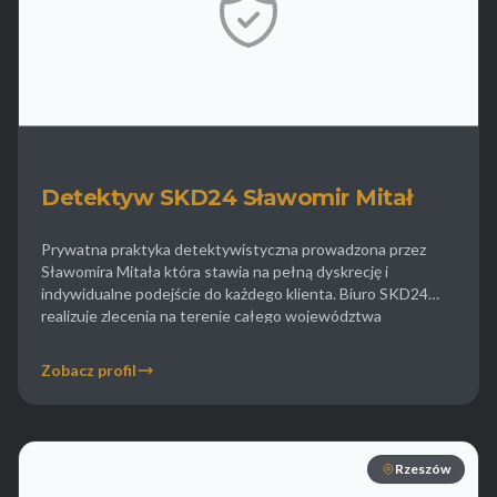
Detektyw SKD24 Sławomir Mitał
Prywatna praktyka detektywistyczna prowadzona przez
Sławomira Mitała która stawia na pełną dyskrecję i
indywidualne podejście do każdego klienta. Biuro SKD24
realizuje zlecenia na terenie całego województwa
podkarpackiego koncentrując się na obserwacji osób i
mienia. Detektyw Mitał jest często wybierany do spraw
Zobacz profil
rozwodowych gdzie kluczowe jest zdobycie
niepodważalnych dowodów winy współmałżonka. Firma
oferuje również pomoc w […]
Rzeszów