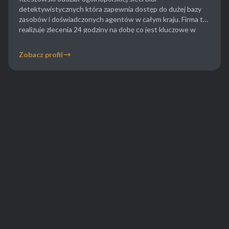
detektywistycznych która zapewnia dostęp do dużej bazy
zasobów i doświadczonych agentów w całym kraju. Firma ta
realizuje zlecenia 24 godziny na dobę co jest kluczowe w
sprawach nagłych i wymagających natychmiastowej
interwencji. W Rzeszowie biuro koncentruje się na sprawach
Zobacz profil
rozwodowych i gospodarczych oferując zbieranie materiału
dowodowego zgodnie z najwyższymi standardami […]