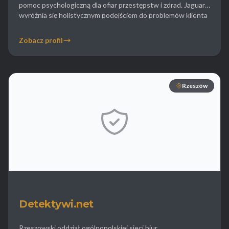
pomoc psychologiczną dla ofiar przestępstw i zdrad. Jaguar
wyróżnia się holistycznym podejściem do problemów klienta
oferując nie tylko zdobycie dowodów ale także wsparcie w
trudnych sytuacjach życiowych. Agencja specjalizuje się w
Zobacz profil
sprawach rodzinnych obserwacji osób oraz weryfikacji
wiarygodności matrymonialnej. Klienci biznesowi mogą […]
Rzeszów
Detektywi.net
Rzeszowski oddział ogólnopolskiej sieci biur