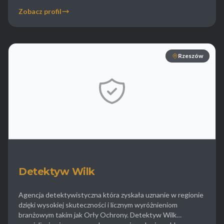
biznesowym ochronę przed szpiegostwem przemysłowym.
Zobacz profil
W sprawach prywatnych firma zajmuje się oceną lojalności
partnerów oraz weryfikacją działań pracowników w terenie.
Zespół ekspertów […]
Rzeszów
Detektyw Wilk
Agencja detektywistyczna która zyskała uznanie w regionie
dzięki wysokiej skuteczności i licznym wyróżnieniom
branżowym takim jak Orły Ochrony. Detektyw Wilk