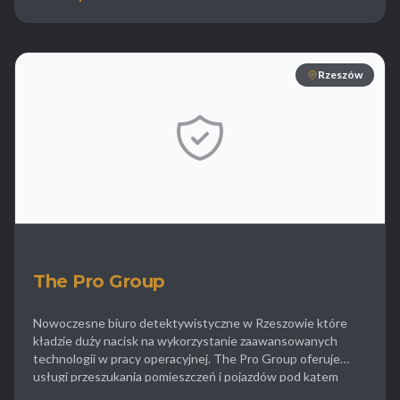
wykrywaniem zdrady oraz ustalaniem ojcostwa. Agencja
oferuje również usługi informatyki śledczej co pozwala na […]
Rzeszów
The Pro Group
Nowoczesne biuro detektywistyczne w Rzeszowie które
kładzie duży nacisk na wykorzystanie zaawansowanych
technologii w pracy operacyjnej. The Pro Group oferuje
usługi przeszukania pomieszczeń i pojazdów pod kątem
obecności urządzeń podsłuchowych co zapewnia klientom