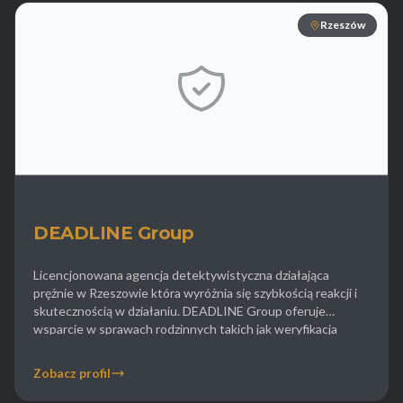
Rzeszów
DEADLINE Group
Licencjonowana agencja detektywistyczna działająca
prężnie w Rzeszowie która wyróżnia się szybkością reakcji i
skutecznością w działaniu. DEADLINE Group oferuje
wsparcie w sprawach rodzinnych takich jak weryfikacja
opieki nad dziećmi czy ustalanie kontaktów małoletnich z
osobami niepożądanymi. Firma obsługuje również podmioty
Zobacz profil
gospodarcze w zakresie wykrywania nieuczciwej konkurencji
oraz kradzieży pracowniczych. Klienci cenią to biuro za