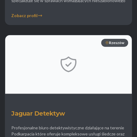
specjalizuje się w sprawach wymagających nieszablonowego
myślenia i dużej mobilności. Biuro oferuje pomoc w sprawach
karnych i cywilnych zbierając dowody i świadków na
Zobacz profil
potrzeby procesów sądowych. Firma realizuje również
zlecenia dotyczące ochrony osób i mienia […]
Rzeszów
Jaguar Detektyw
Profesjonalne biuro detektywistyczne działające na terenie
Podkarpacia które oferuje kompleksowe usługi śledcze oraz