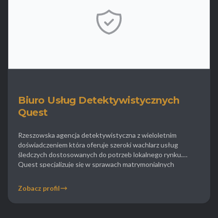
Biuro Usług Detektywistycznych
Quest
Rzeszowska agencja detektywistyczna z wieloletnim
doświadczeniem która oferuje szeroki wachlarz usług
śledczych dostosowanych do potrzeb lokalnego rynku.
Quest specjalizuje się w sprawach matrymonialnych
pomagając klientom rozwiać wątpliwości co do lojalności
partnera życiowego. Biuro zajmuje się także ustalaniem
Zobacz profil
majątku ukrytego przez dłużników co jest nieocenioną
pomocą w sprawach o podział majątku czy egzekucję
alimentów. Detektywi Quest […]