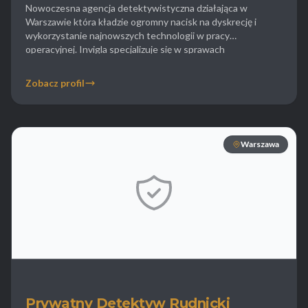
Nowoczesna agencja detektywistyczna działająca w
Warszawie która kładzie ogromny nacisk na dyskrecję i
wykorzystanie najnowszych technologii w pracy
operacyjnej. Invigla specjalizuje się w sprawach
korporacyjnych takich jak wykrywanie nieuczciwej
konkurencji szpiegostwo przemysłowe oraz weryfikacja
Zobacz profil
zwolnień lekarskich pracowników. Dla klientów
indywidualnych detektywi prowadzą sprawy rozwodowe
dostarczając wysokiej jakości materiał wideo i foto
potwierdzający zdradę. Firma oferuje […]
Warszawa
Prywatny Detektyw Rudnicki