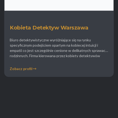
Kobieta Detektyw Warszawa
Biuro detektywistyczne wyróżniające się na rynku
specyficznym podejściem opartym na kobiecej intuicji i
empatii co jest szczególnie cenione w delikatnych sprawach
rodzinnych. Firma kierowana przez kobiety detektywów
specjalizuje się w sprawach matrymonialnych gdzie
dyskrecja i umiejętność wtopienia się w tłum są kluczowe dla
Zobacz profil
powodzenia obserwacji. Oferują pomoc w sprawach
rozwodowych ustalaniu ojcostwa oraz weryfikacji
przeszłości […]