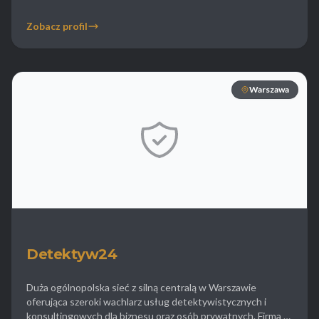
sprawach wysokiego ryzyka takich jak odbicia
uprowadzonych osób odzyskiwanie skradzionych
Zobacz profil
samochodów luksusowych oraz maszyn budowlanych a
także interwencje w sprawach kryminalnych. Działania biura
często są nagłaśniane w mediach co bywa […]
Warszawa
Detektyw24
Duża ogólnopolska sieć z silną centralą w Warszawie
oferująca szeroki wachlarz usług detektywistycznych i
konsultingowych dla biznesu oraz osób prywatnych. Firma ta