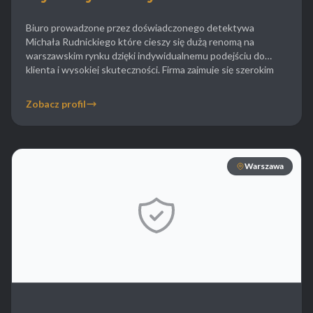
Biuro prowadzone przez doświadczonego detektywa
Michała Rudnickiego które cieszy się dużą renomą na
warszawskim rynku dzięki indywidualnemu podejściu do
klienta i wysokiej skuteczności. Firma zajmuje się szerokim
spektrum spraw od poszukiwań osób zaginionych i
ukrywających się po skomplikowane sprawy kryminalne we
Zobacz profil
współpracy z organami ścigania. W sprawach rodzinnych
detektyw Rudnicki oferuje dyskretną obserwację partnerów
weryfikację […]
Warszawa