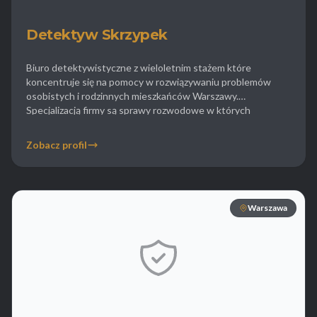
Detektyw Skrzypek
Biuro detektywistyczne z wieloletnim stażem które
koncentruje się na pomocy w rozwiązywaniu problemów
osobistych i rodzinnych mieszkańców Warszawy.
Specjalizacją firmy są sprawy rozwodowe w których
detektywi gromadzą twarde dowody na niewierność
małżeńską niezbędne do uzyskania korzystnego wyroku
Zobacz profil
sądu. Oprócz tego biuro zajmuje się sprawami opiekuńczymi
sprawdzając czy dzieci są bezpieczne pod opieką drugiego
rodzica lub […]
Warszawa