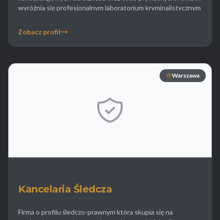
wyróżnia się profesjonalnym laboratorium kryminalistycznym
oraz możliwością przeprowadzania badań wariograficznych
na miejscu co jest często wykorzystywane przez
Zobacz profil
warszawskie korporacje przy rekrutacji na wysokie
stanowiska. Detektywi zajmują się sprawami rozwodowymi
dokumentowaniem nękania i stalkingu […]
Warszawa
Kancelaria Śledcza
Firma o profilu śledczo-prawnym która skupia się na