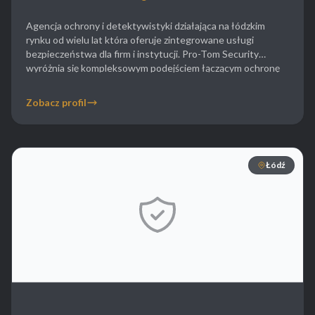
Agencja ochrony i detektywistyki działająca na łódzkim
rynku od wielu lat która oferuje zintegrowane usługi
bezpieczeństwa dla firm i instytucji. Pro-Tom Security
wyróżnia się kompleksowym podejściem łączącym ochronę
fizyczną z działaniami operacyjno-rozpoznawczymi.
Specjalizacją firmy jest zwalczanie nieuczciwej konkurencji
Zobacz profil
oraz ochrona własności intelektualnej przedsiębiorstw.
Detektywi tej agencji zajmują się również sprawami
pracowniczymi takimi jak weryfikacja zasadności […]
Łódź