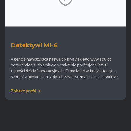
Detektywi MI-6
Agencja nawiązująca nazwą do brytyjskiego wywiadu co
odzwierciedla ich ambicje w zakresie profesjonalizmu i
tajności działań operacyjnych. Firma MI-6 w Łodzi oferuje
szeroki wachlarz usług detektywistycznych ze szczególnym
uwzględnieniem spraw wymagających nieszablonowego
myślenia i kreatywności. Detektywi podejmują się obserwacji
Zobacz profil
niestandardowych weryfikacji lojalności partnerów
biznesowych oraz sprawdzania przeszłości kryminalnej osób.
Biuro posiada doświadczenie w prowadzeniu spraw […]