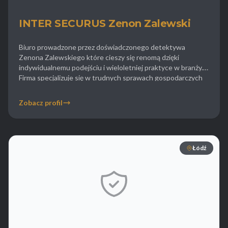
INTER SECURUS Zenon Zalewski
Biuro prowadzone przez doświadczonego detektywa
Zenona Zalewskiego które cieszy się renomą dzięki
indywidualnemu podejściu i wieloletniej praktyce w branży.
Firma specjalizuje się w trudnych sprawach gospodarczych
w tym w windykacji należności oraz poszukiwaniu majątku
ukrytego przez dłużników. Inter Securus oferuje również
Zobacz profil
usługi wywiadowcze polegające na prześwietlaniu kondycji
finansowej spółek co jest kluczowe przed podjęciem decyzji
[…]
Łódź