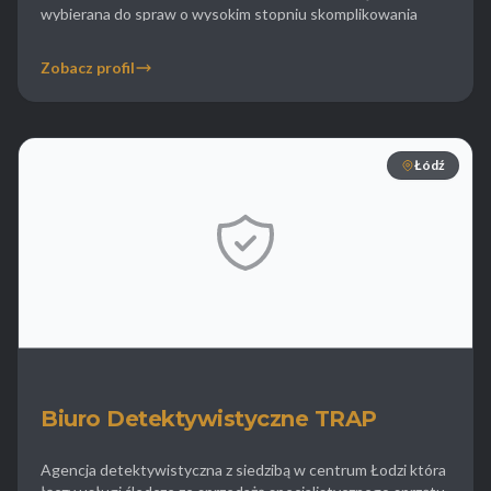
wybierana do spraw o wysokim stopniu skomplikowania
wymagających koordynacji działań w wielu miastach
jednocześnie. W Łodzi Detektyw24 oferuje kompleksowe
Zobacz profil
usługi z zakresu informatyki śledczej co obejmuje
odzyskiwanie danych z dysków twardych i urządzeń
mobilnych a także analizę […]
Łódź
Biuro Detektywistyczne TRAP
Agencja detektywistyczna z siedzibą w centrum Łodzi która