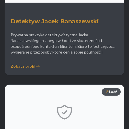
Detektyw Jacek Banaszewski
Prywatna praktyka detektywistyczna Jacka
Banaszewskiego znanego w Łodzi ze skuteczności i
bezpośredniego kontaktu z klientem. Biuro to jest często
wybierane przez osoby które cenią sobie poufność i
zaangażowanie prowadzącego sprawę. Specjalizacją
detektywa są sprawy rodzinne w tym te dotyczące ustalania
Zobacz profil
ojcostwa oraz weryfikacji sposobu sprawowania opieki nad
dziećmi przez byłych małżonków. Jacek Banaszewski zajmuje
się […]
Łódź