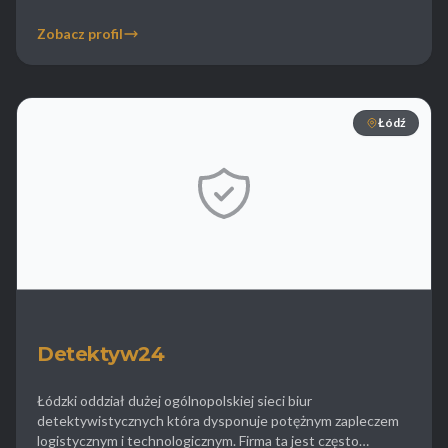
kryminalnych co potwierdzają liczne pozytywne opinie
klientów. Top Detektyw specjalizuje się w zbieraniu
Zobacz profil
twardych dowodów zdrady małżeńskiej wykorzystując do
tego zaawansowaną technikę operacyjną i wieloletnie
doświadczenie. W ofercie biura znajduje się […]
Łódź
Detektyw24
Łódzki oddział dużej ogólnopolskiej sieci biur
detektywistycznych która dysponuje potężnym zapleczem
logistycznym i technologicznym. Firma ta jest często