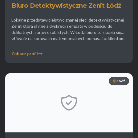
Biuro Detektywistyczne Zenit Łódź
Lokalne przedstawicielstwo znanej sieci detektywistycznej
Zenit która słynie z dyskrecji i empatii w podejściu do
delikatnych spraw osobistych. W Łodzi biuro to skupia się
głównie na sprawach matrymonialnych pomagając klientom
w zdobyciu dowodów niezbędnych do uzyskania rozwodu z
orzeczeniem o winie. Detektywi Zenit prowadzą dyskretne
Zobacz profil
obserwacje w miejscach publicznych dokumentując
spotkania figurantów z osobami trzecimi. […]
Łódź