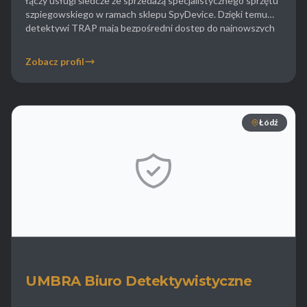
łączy usługi śledcze ze sprzedażą specjalistycznego sprzętu
szpiegowskiego w ramach sklepu SpyDevice. Dzięki temu
detektywi TRAP mają bezpośredni dostęp do najnowszych
nowinek technicznych takich jak miniaturowe kamery czy
lokalizatory GPS co znacząco podnosi skuteczność ich
Zobacz profil
działań w terenie. Firma specjalizuje się w wykrywaniu
podsłuchów i inwigilacji elektronicznej […]
Łódź
UMBRA Biuro Detektywistyczne