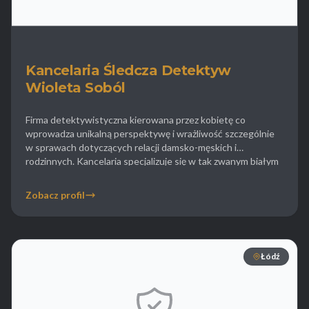
Kancelaria Śledcza Detektyw
Wioleta Soból
Firma detektywistyczna kierowana przez kobietę co
wprowadza unikalną perspektywę i wrażliwość szczególnie
w sprawach dotyczących relacji damsko-męskich i
rodzinnych. Kancelaria specjalizuje się w tak zwanym białym
wywiadzie (OSINT) czyli pozyskiwaniu informacji z
ogólnodostępnych źródeł internetowych i rejestrów
Zobacz profil
publicznych. Wioleta Soból oferuje pomoc w sprawach
dotyczących hejtu w internecie ustalając tożsamość
sprawców naruszeń dóbr osobistych. Biuro […]
Łódź