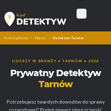
Menu
Tu Jest Detektyw
Strona główna
/
Miasta
/
Detektyw Tarnów
LIDERZY W BRANŻY • TARNÓW • 2026
Prywatny Detektyw
Tarnów
Potrzebujesz twardych dowodów do sprawy
rozwodowej? Podejrzewasz nieuczciwość