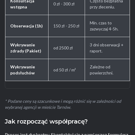
Konsultacja
Często bezpłatna
0 zł - 300 zł
wstępna
przy zleceniu.
Min. czas to
Obserwacja (1h)
150 zł - 250 zł
zazwyczaj 4-5h.
Wykrywanie
3 dni obserwacji +
od 2500 zł
zdrady (Pakiet)
raport.
Wykrywanie
Zależne od
od 50 zł / m²
podsłuchów
powierzchni.
* Podane ceny są szacunkowe i mogą różnić się w zależności od
wybranej agencji w mieście Tarnów.
Jak rozpocząć współpracę?
Proces jest dyskretny. Skontaktuj się z nami przez formularz.