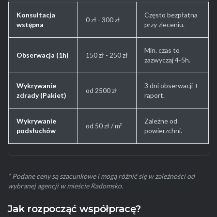
Konsultacja
Często bezpłatna
0 zł - 300 zł
wstępna
przy zleceniu.
Min. czas to
Obserwacja (1h)
150 zł - 250 zł
zazwyczaj 4-5h.
Wykrywanie
3 dni obserwacji +
od 2500 zł
zdrady (Pakiet)
raport.
Wykrywanie
Zależne od
od 50 zł / m²
podsłuchów
powierzchni.
* Podane ceny są szacunkowe i mogą różnić się w zależności od
wybranej agencji w mieście Radomsko.
Jak rozpocząć współpracę?