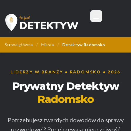
Menu
Tu Jest Detektyw
Strona główna
/
Miasta
/
Detektyw Radomsko
LIDERZY W BRANŻY • RADOMSKO • 2026
Prywatny Detektyw
Radomsko
Potrzebujesz twardych dowodów do sprawy
rozwodowej? Podejrzewasz nieuczciwość