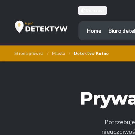
Kontrast
Home
Biuro det
Tu Jest Detektyw
Strona główna
/
Miasta
/
Detektyw Kutno
Pryw
Potrzebuj
nieuczciwoś