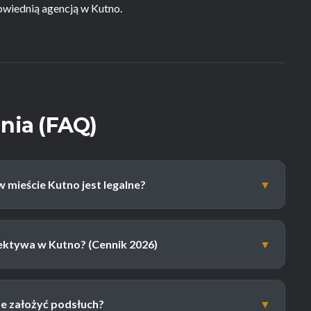
owiednią agencją w Kutno.
nia (FAQ)
 mieście Kutno jest legalne?
▼
tektywa w Kutno? (Cennik 2026)
▼
e założyć podsłuch?
▼