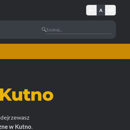
A−
A
A+
Szukaj...
Kutno
dejrzewasz
zne w Kutno
.