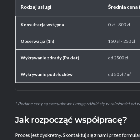
Rodzaj usługi
Średnia cena 
Konsultacja wstępna
0 zł - 300 zł
Obserwacja (1h)
150 zł - 250 zł
Wykrywanie zdrady (Pakiet)
od 2500 zł
Wykrywanie podsłuchów
od 50 zł / m²
* Podane ceny są szacunkowe i mogą różnić się w zależności od w
Jak rozpocząć współpracę?
Proces jest dyskretny. Skontaktuj się z nami przez formul