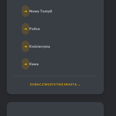
➜
Nowy Tomyśl
➜
Police
➜
Kościerzyna
➜
Iława
ZOBACZ WSZYSTKIE MIASTA →