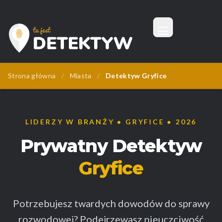
Menu
Tu Jest Detektyw
Strona główna
/
Miasta
/
Detektyw Gryfice
LIDERZY W BRANŻY • GRYFICE • 2026
Prywatny Detektyw
Gryfice
Potrzebujesz twardych dowodów do sprawy
rozwodowej? Podejrzewasz nieuczciwość