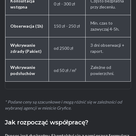
Konsultacja
Często bezpłatna
0 zł - 300 zł
wstępna
przy zleceniu.
Min. czas to
Obserwacja (1h)
150 zł - 250 zł
zazwyczaj 4-5h.
Wykrywanie
3 dni obserwacji +
od 2500 zł
zdrady (Pakiet)
raport.
Wykrywanie
Zależne od
od 50 zł / m²
podsłuchów
powierzchni.
* Podane ceny są szacunkowe i mogą różnić się w zależności od
wybranej agencji w mieście Gryfice.
Jak rozpocząć współpracę?
Proces jest dyskretny. Skontaktuj się z nami przez formularz.