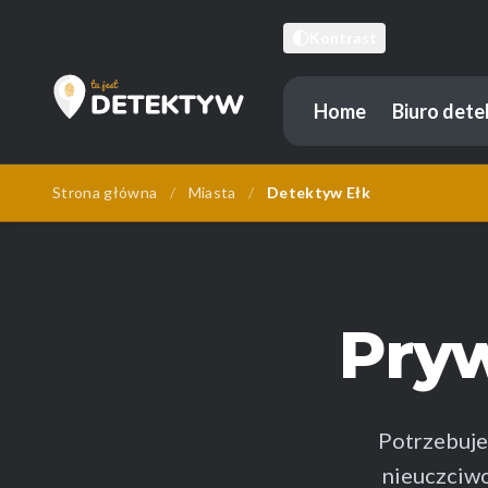
Kontrast
Home
Biuro det
Tu Jest Detektyw
Strona główna
/
Miasta
/
Detektyw Ełk
Pry
Potrzebuj
nieuczciwo