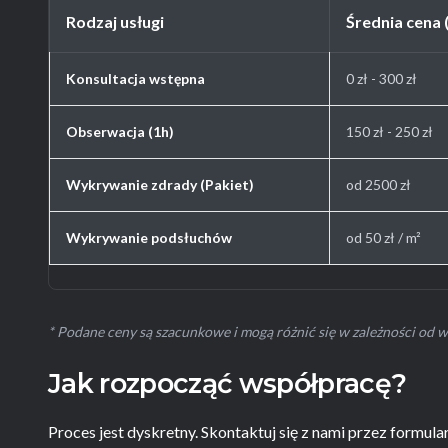
Rodzaj usługi
Średnia cena 
Konsultacja wstępna
0 zł - 300 zł
Obserwacja (1h)
150 zł - 250 zł
Wykrywanie zdrady (Pakiet)
od 2500 zł
Wykrywanie podsłuchów
od 50 zł / m²
* Podane ceny są szacunkowe i mogą różnić się w zależności od w
Jak rozpocząć współpracę?
Proces jest dyskretny. Skontaktuj się z nami przez formul