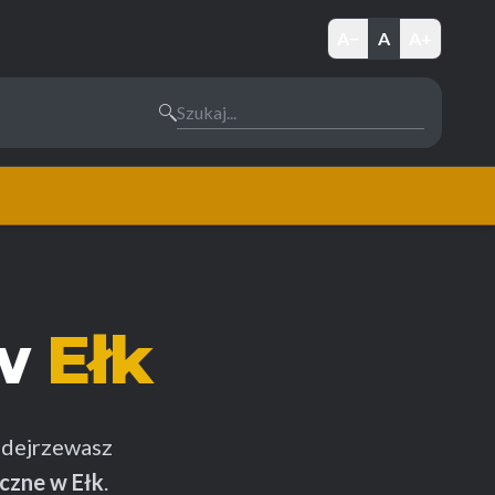
A−
A
A+
Szukaj...
yw
Ełk
dejrzewasz
czne w Ełk
.