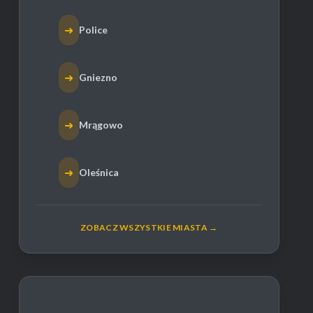
➜
Police
➜
Gniezno
➜
Mrągowo
➜
Oleśnica
ZOBACZ WSZYSTKIE MIASTA →