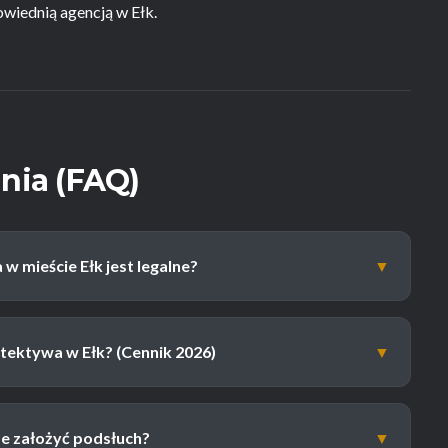
wiednią agencją w Ełk.
nia (FAQ)
w mieście Ełk jest legalne?
▼
etektywa w Ełk? (Cennik 2026)
▼
e założyć podsłuch?
▼