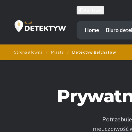
Kontrast
Home
Biuro det
Tu Jest Detektyw
Strona główna
/
Miasta
/
Detektyw Bełchatów
Prywat
Potrzebuj
nieuczciwość 