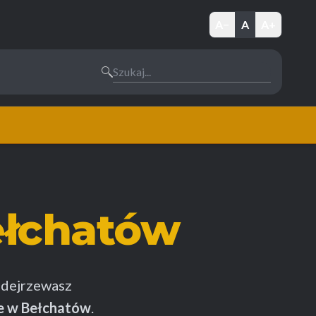
A−
A
A+
Szukaj...
łchatów
dejrzewasz
e w Bełchatów
.