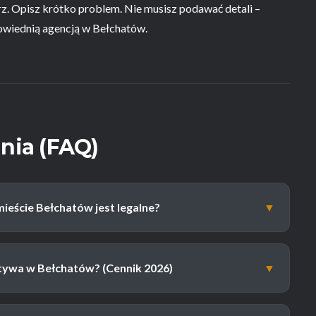
arz. Opisz krótko problem. Nie musisz podawać detali –
owiednią agencją w Bełchatów.
nia (FAQ)
ieście Bełchatów jest legalne?
▼
ktywa w Bełchatów? (Cennik 2026)
▼