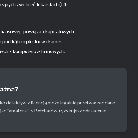
yjnych zwolnień lekarskich (L4).
inansowej i powiązań kapitałowych.
r pod kątem pluskiew i kamer.
ych z komputerów firmowych.
ważna?
ko detektyw z licencją może legalnie przetwarzać dane
c "amatora" w Bełchatów, ryzykujesz odrzucenie