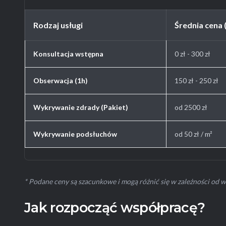
Rodzaj usługi
Średnia cena 
Konsultacja wstępna
0 zł - 300 zł
Obserwacja (1h)
150 zł - 250 zł
Wykrywanie zdrady (Pakiet)
od 2500 zł
Wykrywanie podsłuchów
od 50 zł / m²
* Podane ceny są szacunkowe i mogą różnić się w zależności od 
Jak rozpocząć współpracę?