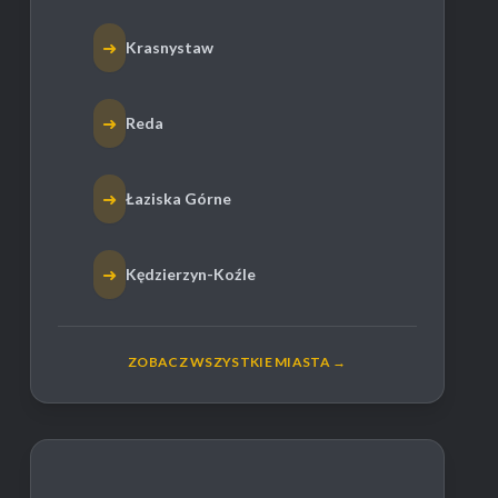
➜
Krasnystaw
➜
Reda
➜
Łaziska Górne
➜
Kędzierzyn-Koźle
ZOBACZ WSZYSTKIE MIASTA →