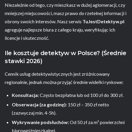
Niezależnie od tego, czy mieszkasz w dużej aglomeracji, czy
mniejszej miejscowości, masz prawo do rzetelnej informacji i
obrony swoich interesów. Nasz serwis
TuJestDetektyw.pl
agreguje najlepsze biura z całego kraju, weryfikując ich
licencje i skuteczność.
Ile kosztuje detektyw w Polsce? (Średnie
stawki 2026)
Cennik usług detektywistycznych jest zróżnicowany
regionalnie, jednak można przyjąć średnie widełki rynkowe:
Konsultacja:
Często bezpłatna lub od 100 zł do 300 zł.
Obserwacja (za godzinę):
150 zł – 350 zł netto
(zazwyczaj min. 4-5h).
Wykrywanie podsłuchów:
Od 50 zł za m² powierzchni
biurowej/mieszkalnej.