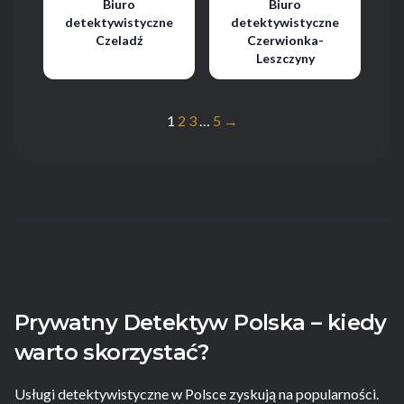
Biuro
Biuro
detektywistyczne
detektywistyczne
Czeladź
Czerwionka-
Leszczyny
Stronicowanie
1
2
3
…
5
→
wpisów
Prywatny Detektyw Polska – kiedy
warto skorzystać?
Usługi detektywistyczne w Polsce zyskują na popularności.